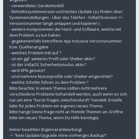
- verwendetes Gerätemodell
- Betriebssystemversion und letztes Update (zu finden über:
Systemeinstellungen - Über das Telefon - VollaOSversion =>
Versionsnummer lange antippen und kopieren )
- weitere Komponenten der Hard- und Software, welche mit
dem Problem zu tun haben
- gegebenenfalls betroffene App inclusive Versionsnummer
bzw. Quellenangabe
- welches Problem tritt auf ?
- ist ein ggf. weiteres Profil oder Shelter aktiv?
- ist der VollaOS Sicherheitsmodus aktiv?
- wird VPN genutzt?
- sind mehrere Nutzerprofile oder Shelter eingerichtet?
- welche Schritte führen zu dem Problem ?
Bitte beachte: In einem Thema sollten nicht mehrere
verschiedene Probleme behandelt werden, auch wenn es sich
nur um eine "kurze Fragen zwischendurch" handelt. Erstelle
bitte für jedes Problem ein eigenes neues Thema.
Bitte hänge Deine Frage nicht an fremde Themen an. Eröffne
bitte ein neues Thema, wenn Du Hilfe benötigst.
Immer beachten (Eigenverantwortung):
-> "Kein Update/Upgrade ohne vorheriges Backup!"