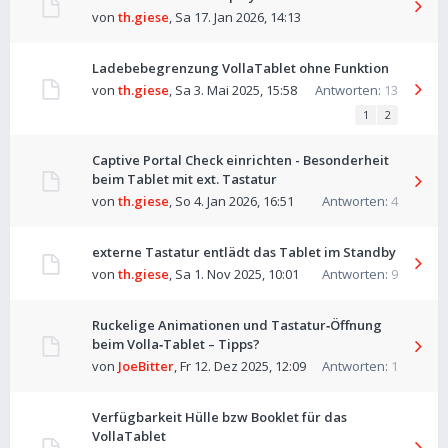
von
th.giese
,
Sa 17. Jan 2026, 14:13
Ladebebegrenzung VollaTablet ohne Funktion
von
th.giese
,
Sa 3. Mai 2025, 15:58
Antworten:
13
1
2
Captive Portal Check einrichten - Besonderheit
beim Tablet mit ext. Tastatur
von
th.giese
,
So 4. Jan 2026, 16:51
Antworten:
4
externe Tastatur entlädt das Tablet im Standby
von
th.giese
,
Sa 1. Nov 2025, 10:01
Antworten:
9
Ruckelige Animationen und Tastatur‑Öffnung
beim Volla‑Tablet – Tipps?
von
JoeBitter
,
Fr 12. Dez 2025, 12:09
Antworten:
1
Verfügbarkeit Hülle bzw Booklet für das
VollaTablet