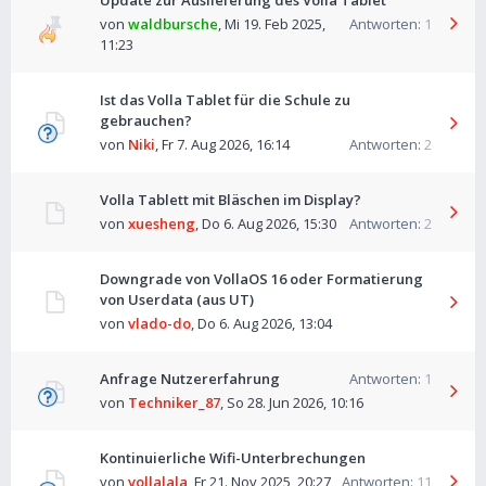
Update zur Auslieferung des Volla Tablet
von
waldbursche
,
Mi 19. Feb 2025,
Antworten:
1
11:23
Ist das Volla Tablet für die Schule zu
gebrauchen?
von
Niki
,
Fr 7. Aug 2026, 16:14
Antworten:
2
Volla Tablett mit Bläschen im Display?
von
xuesheng
,
Do 6. Aug 2026, 15:30
Antworten:
2
Downgrade von VollaOS 16 oder Formatierung
von Userdata (aus UT)
von
vlado-do
,
Do 6. Aug 2026, 13:04
Anfrage Nutzererfahrung
Antworten:
1
von
Techniker_87
,
So 28. Jun 2026, 10:16
Kontinuierliche Wifi-Unterbrechungen
von
vollalala
,
Fr 21. Nov 2025, 20:27
Antworten:
11