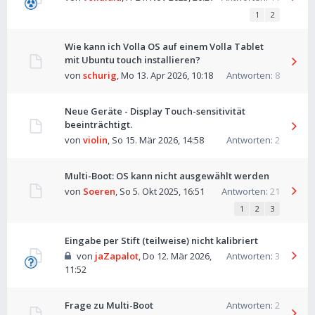
1
2
Wie kann ich Volla OS auf einem Volla Tablet
mit Ubuntu touch installieren?
von
schurig
,
Mo 13. Apr 2026, 10:18
Antworten:
8
Neue Geräte - Display Touch-sensitivität
beeinträchtigt.
von
violin
,
So 15. Mär 2026, 14:58
Antworten:
2
Multi-Boot: OS kann nicht ausgewählt werden
von
Soeren
,
So 5. Okt 2025, 16:51
Antworten:
21
1
2
3
Eingabe per Stift (teilweise) nicht kalibriert
von
jaZapalot
,
Do 12. Mär 2026,
Antworten:
3
11:52
Frage zu Multi-Boot
Antworten:
2