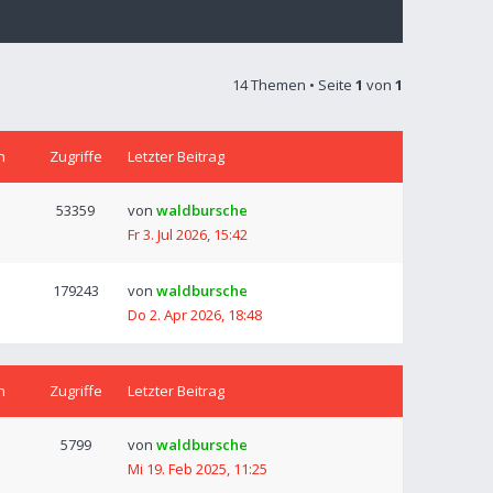
14 Themen • Seite
1
von
1
n
Zugriffe
Letzter Beitrag
53359
von
waldbursche
Fr 3. Jul 2026, 15:42
179243
von
waldbursche
Do 2. Apr 2026, 18:48
n
Zugriffe
Letzter Beitrag
5799
von
waldbursche
Mi 19. Feb 2025, 11:25