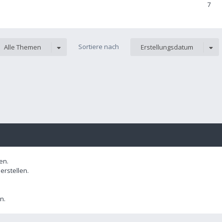
7
Sortiere nach
Alle Themen
Erstellungsdatum
en.
rstellen.
n.