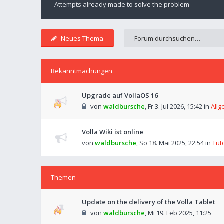
- Attempts already made to solve the problem
Neues Thema
Bekanntmachungen
Upgrade auf VollaOS 16
von
waldbursche
,
Fr 3. Jul 2026, 15:42
in
Allg
Volla Wiki ist online
von
waldbursche
,
So 18. Mai 2025, 22:54
in
Tut
Themen
Update on the delivery of the Volla Tablet
von
waldbursche
,
Mi 19. Feb 2025, 11:25