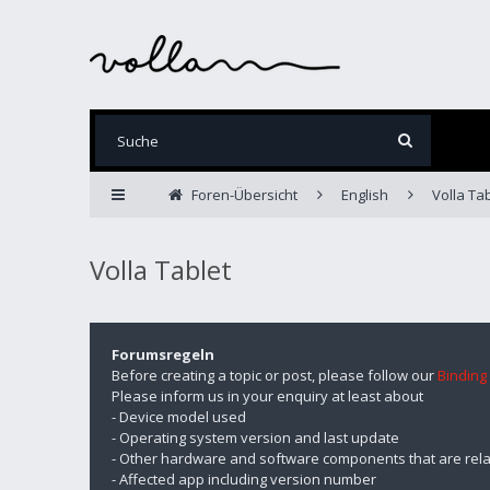
Foren-Übersicht
English
Volla Tab
Volla Tablet
Forumsregeln
Before creating a topic or post, please follow our
Binding
Please inform us in your enquiry at least about
- Device model used
- Operating system version and last update
- Other hardware and software components that are rela
- Affected app including version number