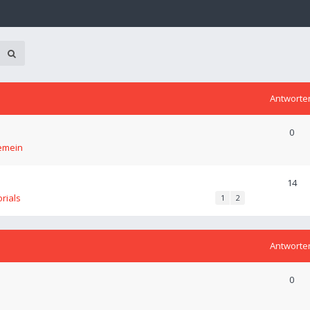
Antworte
0
emein
14
orials
1
2
Antworte
0