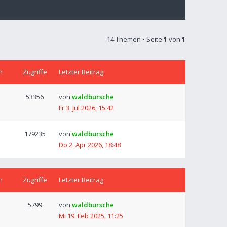
14 Themen • Seite
1
von
1
n
Zugriffe
Letzter Beitrag
53356
von
waldbursche
Fr 3. Jul 2026, 15:42
179235
von
waldbursche
Do 2. Apr 2026, 18:48
n
Zugriffe
Letzter Beitrag
5799
von
waldbursche
Mi 19. Feb 2025, 11:25