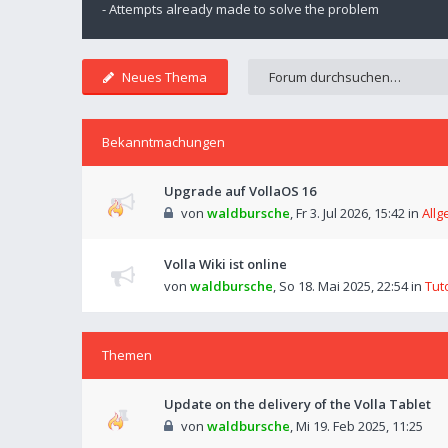
- Attempts already made to solve the problem
Neues Thema
Bekanntmachungen
Upgrade auf VollaOS 16
von
waldbursche
,
Fr 3. Jul 2026, 15:42
in
Allg
Volla Wiki ist online
von
waldbursche
,
So 18. Mai 2025, 22:54
in
Tut
Themen
Update on the delivery of the Volla Tablet
von
waldbursche
,
Mi 19. Feb 2025, 11:25