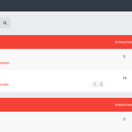
Antworte
0
emein
14
orials
1
2
Antworte
0