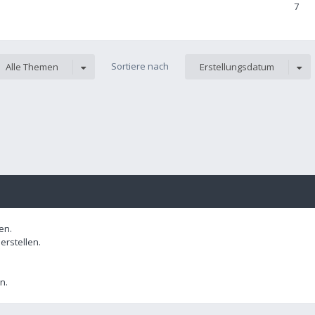
7
Sortiere nach
Alle Themen
Erstellungsdatum
en.
rstellen.
n.