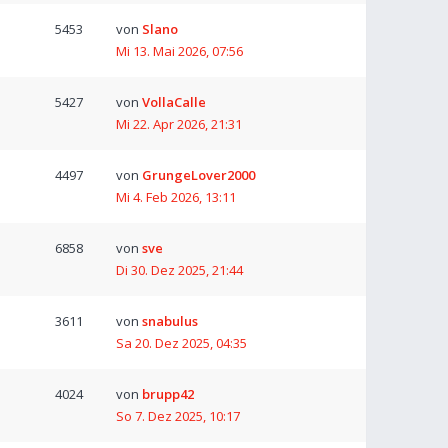
5453
von
Slano
Mi 13. Mai 2026, 07:56
5427
von
VollaCalle
Mi 22. Apr 2026, 21:31
4497
von
GrungeLover2000
Mi 4. Feb 2026, 13:11
6858
von
sve
Di 30. Dez 2025, 21:44
3611
von
snabulus
Sa 20. Dez 2025, 04:35
4024
von
brupp42
So 7. Dez 2025, 10:17