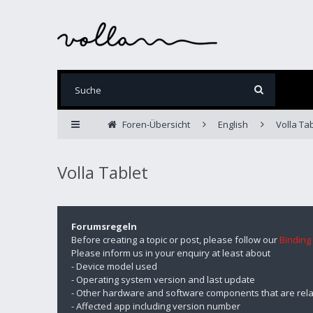
Foren-Übersicht
English
Volla Tab
Volla Tablet
Forumsregeln
Before creating a topic or post, please follow our
Binding
Please inform us in your enquiry at least about
- Device model used
- Operating system version and last update
- Other hardware and software components that are rela
- Affected app including version number