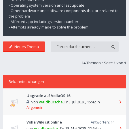
- Operating system version and last update
- Other hardware and software components that are related to
the problem
- Affected app including version number
- Attempts already made to solve the problem
Neues Thema
14 Themen • Seite
1
von
1
Bekanntmachungen
Upgrade auf VollaOS 16
von
waldbursche
,
Fr 3. Jul 2026, 15:42
in
Allgemein
Volla Wiki ist online
Antworten:
14
von
waldbursche
,
So 18. Mai 2025, 22:54
in