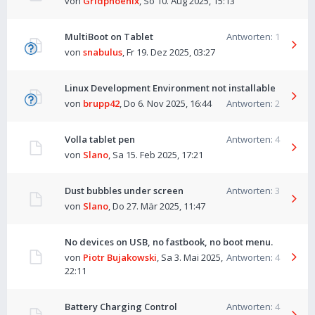
von
Gridphoenix
,
So 10. Aug 2025, 15:13
MultiBoot on Tablet
Antworten:
1
von
snabulus
,
Fr 19. Dez 2025, 03:27
Linux Development Environment not installable
von
brupp42
,
Do 6. Nov 2025, 16:44
Antworten:
2
Volla tablet pen
Antworten:
4
von
Slano
,
Sa 15. Feb 2025, 17:21
Dust bubbles under screen
Antworten:
3
von
Slano
,
Do 27. Mär 2025, 11:47
No devices on USB, no fastbook, no boot menu.
von
Piotr Bujakowski
,
Sa 3. Mai 2025,
Antworten:
4
22:11
Battery Charging Control
Antworten:
4