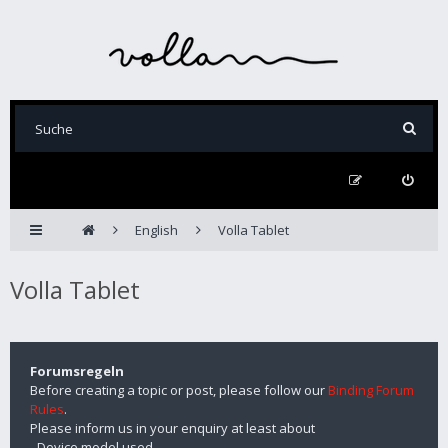
English
Volla Tablet
Volla Tablet
Forumsregeln
Before creating a topic or post, please follow our
Binding Forum
Rules
.
Please inform us in your enquiry at least about
- Device model used