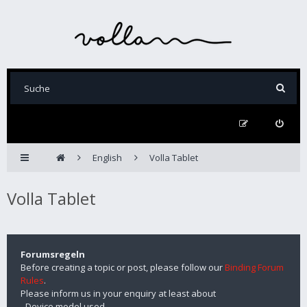
English
Volla Tablet
Volla Tablet
Forumsregeln
Before creating a topic or post, please follow our
Binding Forum
Rules
.
Please inform us in your enquiry at least about
- Device model used