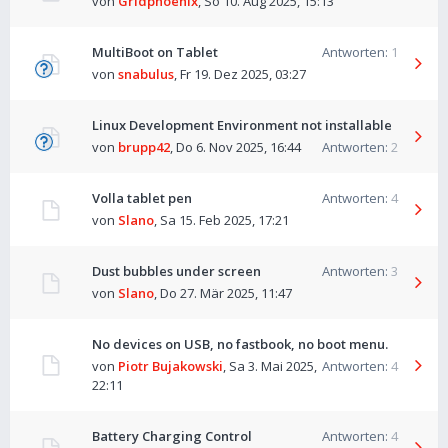
von
Gridphoenix
,
So 10. Aug 2025, 15:13
MultiBoot on Tablet
Antworten:
1
von
snabulus
,
Fr 19. Dez 2025, 03:27
Linux Development Environment not installable
von
brupp42
,
Do 6. Nov 2025, 16:44
Antworten:
2
Volla tablet pen
Antworten:
4
von
Slano
,
Sa 15. Feb 2025, 17:21
Dust bubbles under screen
Antworten:
3
von
Slano
,
Do 27. Mär 2025, 11:47
No devices on USB, no fastbook, no boot menu.
von
Piotr Bujakowski
,
Sa 3. Mai 2025,
Antworten:
4
22:11
Battery Charging Control
Antworten:
4