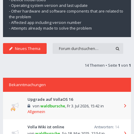
- Operating system version and last update
- Other hardware and software components that are related to
the problem
- Affected app including version number
- Attempts already made to solve the problem
Neues Thema
14 Themen • Seite
1
von
1
Bekanntmachungen
Upgrade auf VollaOS 16
von
waldbursche
,
Fr 3. Jul 2026, 15:42
in
Allgemein
Volla Wiki ist online
Antworten:
14
von
waldbursche
,
So 18. Mai 2025, 22:54
in