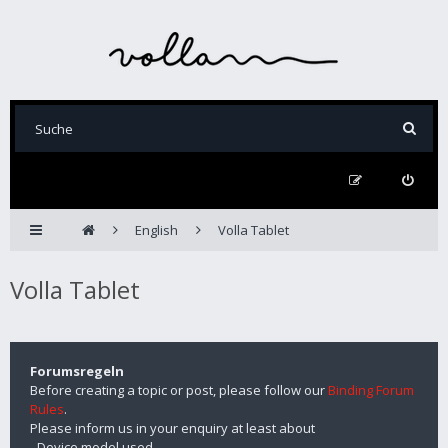
English
Volla Tablet
Volla Tablet
Forumsregeln
Before creating a topic or post, please follow our
Binding Forum
Rules
.
Please inform us in your enquiry at least about
- Device model used