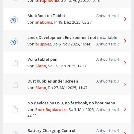
von
Gridphoenix
,
So 10. Aug 2025, 15:13
MultiBoot on Tablet
Antworten:
1
von
snabulus
,
Fr 19. Dez 2025, 03:27
Linux Development Environment not installable
von
brupp42
,
Do 6. Nov 2025, 16:44
Antworten:
2
Volla tablet pen
Antworten:
4
von
Slano
,
Sa 15. Feb 2025, 17:21
Dust bubbles under screen
Antworten:
3
von
Slano
,
Do 27. Mär 2025, 11:47
No devices on USB, no fastbook, no boot menu.
von
Piotr Bujakowski
,
Sa 3. Mai 2025,
Antworten:
4
22:11
Battery Charging Control
Antworten:
4