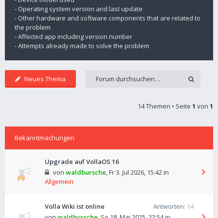
- Operating system version and last update
- Other hardware and software components that are related to
the problem
- Affected app including version number
- Attempts already made to solve the problem
Neues Thema
14 Themen • Seite
1
von
1
Bekanntmachungen
Upgrade auf VollaOS 16
von
waldbursche
,
Fr 3. Jul 2026, 15:42
in
Allgemein
Volla Wiki ist online
Antworten:
14
von
waldbursche
,
So 18. Mai 2025, 22:54
in