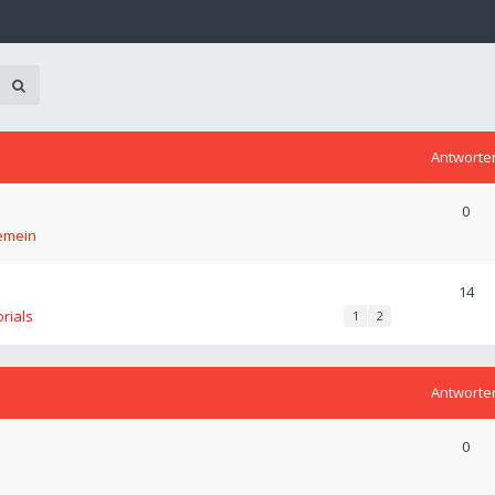
Antworte
0
emein
14
orials
1
2
Antworte
0