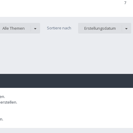
7
Sortiere nach
Alle Themen
Erstellungsdatum
en.
rstellen.
n.