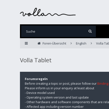
Foren-Übersicht
English
Volla Tab
Volla Tablet
Forumsregeln
Before creating a topic or post, please follow our
Binding
Please inform us in your enquiry at least about
- Device model used
- Operating system version and last update
- Other hardware and software components that are rela
- Affected app including version number