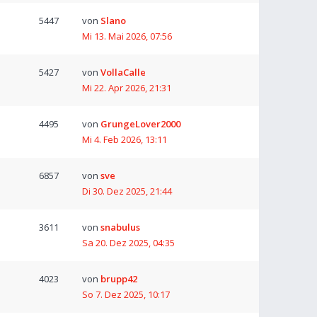
5447
von
Slano
Mi 13. Mai 2026, 07:56
5427
von
VollaCalle
Mi 22. Apr 2026, 21:31
4495
von
GrungeLover2000
Mi 4. Feb 2026, 13:11
6857
von
sve
Di 30. Dez 2025, 21:44
3611
von
snabulus
Sa 20. Dez 2025, 04:35
4023
von
brupp42
So 7. Dez 2025, 10:17