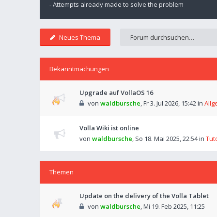
- Attempts already made to solve the problem
Neues Thema
Bekanntmachungen
Upgrade auf VollaOS 16
von
waldbursche
,
Fr 3. Jul 2026, 15:42
in
Allg
Volla Wiki ist online
von
waldbursche
,
So 18. Mai 2025, 22:54
in
Tut
Themen
Update on the delivery of the Volla Tablet
von
waldbursche
,
Mi 19. Feb 2025, 11:25