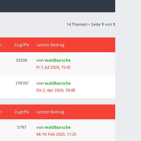
14 Themen • Seite
1
von
1
n
Zugriffe
Letzter Beitrag
53336
von
waldbursche
Fr 3. Jul 2026, 15:42
179197
von
waldbursche
Do 2. Apr 2026, 18:48
n
Zugriffe
Letzter Beitrag
5797
von
waldbursche
Mi 19. Feb 2025, 11:25