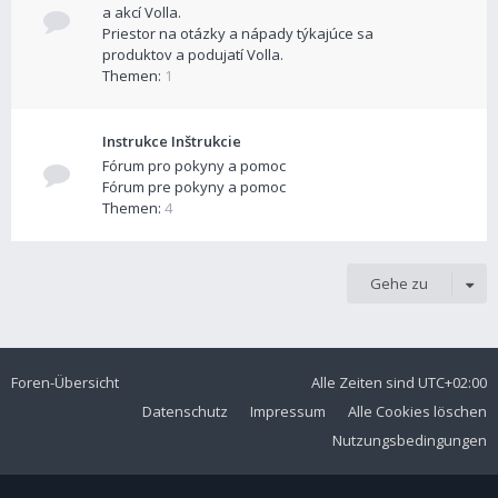
a akcí Volla.
Priestor na otázky a nápady týkajúce sa
produktov a podujatí Volla.
Themen:
1
Instrukce Inštrukcie
Fórum pro pokyny a pomoc
Fórum pre pokyny a pomoc
Themen:
4
Gehe zu
Foren-Übersicht
Alle Zeiten sind
UTC+02:00
Datenschutz
Impressum
Alle Cookies löschen
Nutzungsbedingungen