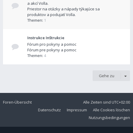
a akcí Volla.
Priestor na otázky a nápady týkajúce sa
produktov a podujatí Volla.
Themen:
1
Instrukce Inštrukcie
Fórum pro pokyny a pomoc
Fórum pre pokyny a pomoc
Themen:
4
Gehe zu
Foren-Übersicht
Alle Zeiten sind
UTC+02:00
Datenschutz
Impressum
Alle Cookies löschen
Nutzungsbedingungen