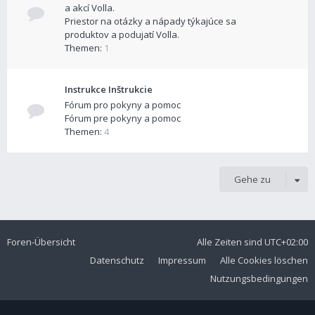
a akcí Volla.
Priestor na otázky a nápady týkajúce sa
produktov a podujatí Volla.
Themen:
1
Instrukce Inštrukcie
Fórum pro pokyny a pomoc
Fórum pre pokyny a pomoc
Themen:
4
Gehe zu
Foren-Übersicht
Alle Zeiten sind
UTC+02:00
Datenschutz
Impressum
Alle Cookies löschen
Nutzungsbedingungen