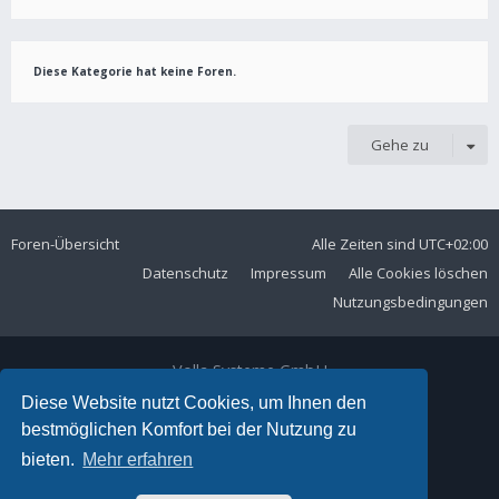
Diese Kategorie hat keine Foren.
Gehe zu
Foren-Übersicht
Alle Zeiten sind
UTC+02:00
Datenschutz
Impressum
Alle Cookies löschen
Nutzungsbedingungen
Volla Systeme GmbH
Kölner Straße 102
Diese Website nutzt Cookies, um Ihnen den
42897 Remscheid
bestmöglichen Komfort bei der Nutzung zu
Telefon:
+49 2191 59897 61
bieten.
Mehr erfahren
E-Mail:
forum@volla.online