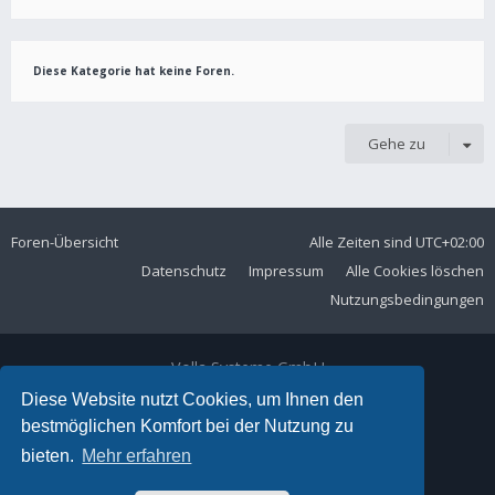
Diese Kategorie hat keine Foren.
Gehe zu
Foren-Übersicht
Alle Zeiten sind
UTC+02:00
Datenschutz
Impressum
Alle Cookies löschen
Nutzungsbedingungen
Volla Systeme GmbH
Kölner Straße 102
Diese Website nutzt Cookies, um Ihnen den
42897 Remscheid
bestmöglichen Komfort bei der Nutzung zu
Telefon:
+49 2191 59897 61
bieten.
Mehr erfahren
E-Mail:
forum@volla.online