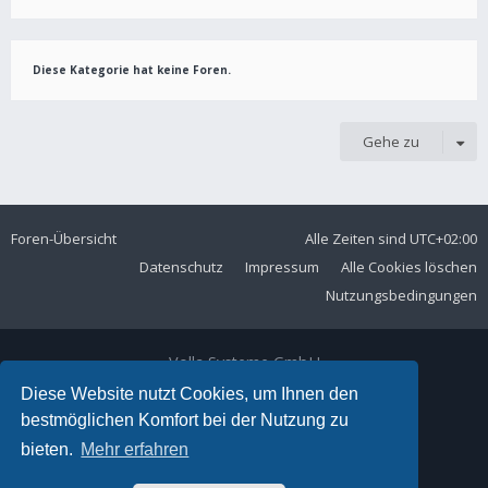
Diese Kategorie hat keine Foren.
Gehe zu
Foren-Übersicht
Alle Zeiten sind
UTC+02:00
Datenschutz
Impressum
Alle Cookies löschen
Nutzungsbedingungen
Volla Systeme GmbH
Kölner Straße 102
Diese Website nutzt Cookies, um Ihnen den
42897 Remscheid
bestmöglichen Komfort bei der Nutzung zu
Telefon:
+49 2191 59897 61
bieten.
Mehr erfahren
E-Mail:
forum@volla.online