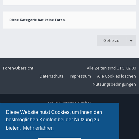
Diese Kategorie hat keine Foren.
Gehe zu
Foren-Übersicht
Alle Zeiten sind
UTC+02:00
Datenschutz
Impressum
Alle Cookies löschen
Nutzungsbedingungen
Volla Systeme GmbH
Kölner Straße 102
Diese Website nutzt Cookies, um Ihnen den
42897 Remscheid
bestmöglichen Komfort bei der Nutzung zu
Telefon:
+49 2191 59897 61
bieten.
Mehr erfahren
E-Mail:
forum@volla.online