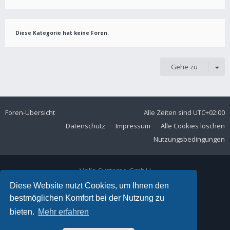
Diese Kategorie hat keine Foren.
Gehe zu
Foren-Übersicht
Alle Zeiten sind
UTC+02:00
Datenschutz
Impressum
Alle Cookies löschen
Nutzungsbedingungen
Volla Systeme GmbH
Kölner Straße 102
Diese Website nutzt Cookies, um Ihnen den
42897 Remscheid
bestmöglichen Komfort bei der Nutzung zu
Telefon:
+49 2191 59897 61
bieten.
Mehr erfahren
E-Mail:
forum@volla.online