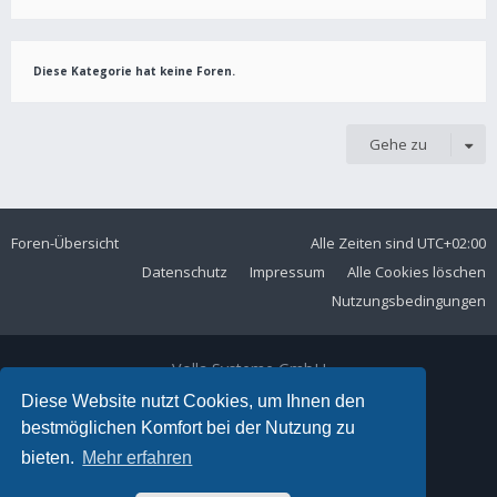
Diese Kategorie hat keine Foren.
Gehe zu
Foren-Übersicht
Alle Zeiten sind
UTC+02:00
Datenschutz
Impressum
Alle Cookies löschen
Nutzungsbedingungen
Volla Systeme GmbH
Kölner Straße 102
Diese Website nutzt Cookies, um Ihnen den
42897 Remscheid
bestmöglichen Komfort bei der Nutzung zu
Telefon:
+49 2191 59897 61
bieten.
Mehr erfahren
E-Mail:
forum@volla.online