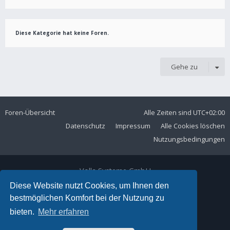
Diese Kategorie hat keine Foren.
Gehe zu
Foren-Übersicht
Alle Zeiten sind
UTC+02:00
Datenschutz
Impressum
Alle Cookies löschen
Nutzungsbedingungen
Volla Systeme GmbH
Kölner Straße 102
Diese Website nutzt Cookies, um Ihnen den
42897 Remscheid
bestmöglichen Komfort bei der Nutzung zu
Telefon:
+49 2191 59897 61
bieten.
Mehr erfahren
E-Mail:
forum@volla.online