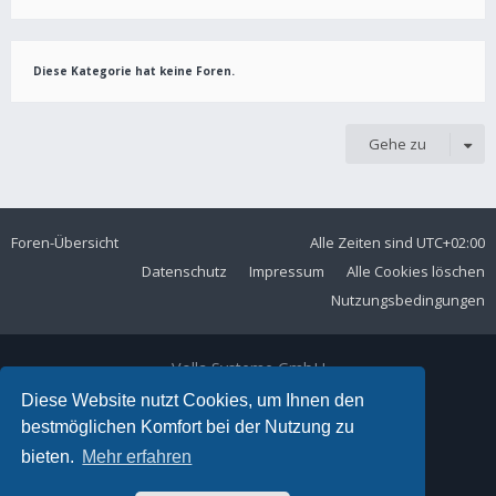
Diese Kategorie hat keine Foren.
Gehe zu
Foren-Übersicht
Alle Zeiten sind
UTC+02:00
Datenschutz
Impressum
Alle Cookies löschen
Nutzungsbedingungen
Volla Systeme GmbH
Kölner Straße 102
Diese Website nutzt Cookies, um Ihnen den
42897 Remscheid
bestmöglichen Komfort bei der Nutzung zu
Telefon:
+49 2191 59897 61
bieten.
Mehr erfahren
E-Mail:
forum@volla.online