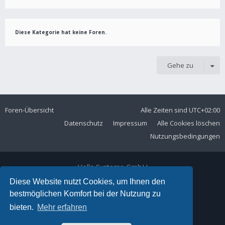
Diese Kategorie hat keine Foren.
Gehe zu
Foren-Übersicht
Alle Zeiten sind
UTC+02:00
Datenschutz
Impressum
Alle Cookies löschen
Nutzungsbedingungen
Volla Systeme GmbH
Kölner Straße 102
Diese Website nutzt Cookies, um Ihnen den
42897 Remscheid
bestmöglichen Komfort bei der Nutzung zu
Telefon:
+49 2191 59897 61
bieten.
Mehr erfahren
E-Mail:
forum@volla.online