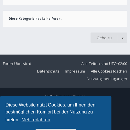
Diese Kategorie hat keine Foren.
Gehe zu
Foren-Übersicht
Alle Zeiten sind
UTC+02:00
Datenschutz
Impressum
Alle Cookies löschen
Nutzungsbedingungen
Volla Systeme GmbH
Kölner Straße 102
Diese Website nutzt Cookies, um Ihnen den
42897 Remscheid
bestmöglichen Komfort bei der Nutzung zu
Telefon:
+49 2191 59897 61
bieten.
Mehr erfahren
E-Mail:
forum@volla.online