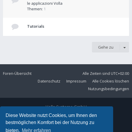
le applicazioni Volla
Themen:
1
Tutorials
Gehe zu
Foren-Übersicht
Alle Zeiten sind
UTC+02:00
Datenschutz
Impressum
Alle Cookies löschen
Nutzungsbedingungen
Volla Systeme GmbH
Kölner Straße 102
Diese Website nutzt Cookies, um Ihnen den
42897 Remscheid
bestmöglichen Komfort bei der Nutzung zu
Telefon:
+49 2191 59897 61
bieten.
Mehr erfahren
E-Mail:
forum@volla.online