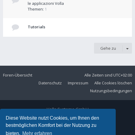
le applicazioni Volla
Themen:
1
Tutorials
Gehe zu
Foren-Übersicht
Alle Zeiten sind
UTC+02:00
Datenschutz
Impressum
Alle Cookies löschen
Nutzungsbedingungen
Volla Systeme GmbH
Kölner Straße 102
Diese Website nutzt Cookies, um Ihnen den
42897 Remscheid
bestmöglichen Komfort bei der Nutzung zu
Telefon:
+49 2191 59897 61
bieten.
Mehr erfahren
E-Mail:
forum@volla.online