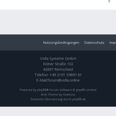
0
Nutzungsbedingungen
Datenschutz
Imp
Volla Systeme GmbH
Kölner Straße 102
42897 Remscheid
Telefon:
+49 2191 59897 61
E-Mail:
forum@volla.online
Powered by
phpBB
® Forum Software © phpBB Limited
Ariki Theme by
Gramziu
Deutsche Übersetzung durch
phpBB.de