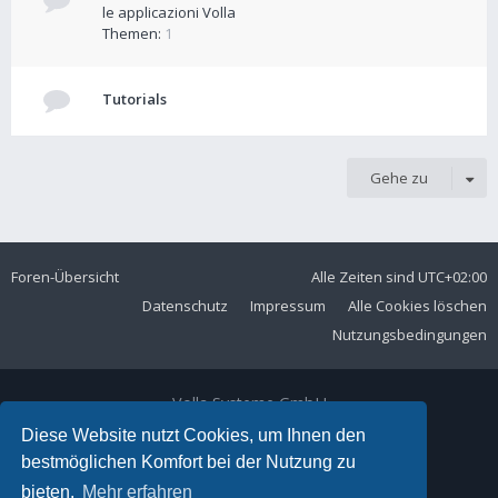
le applicazioni Volla
Themen:
1
Tutorials
Gehe zu
Foren-Übersicht
Alle Zeiten sind
UTC+02:00
Datenschutz
Impressum
Alle Cookies löschen
Nutzungsbedingungen
Volla Systeme GmbH
Kölner Straße 102
Diese Website nutzt Cookies, um Ihnen den
42897 Remscheid
bestmöglichen Komfort bei der Nutzung zu
Telefon:
+49 2191 59897 61
bieten.
Mehr erfahren
E-Mail:
forum@volla.online