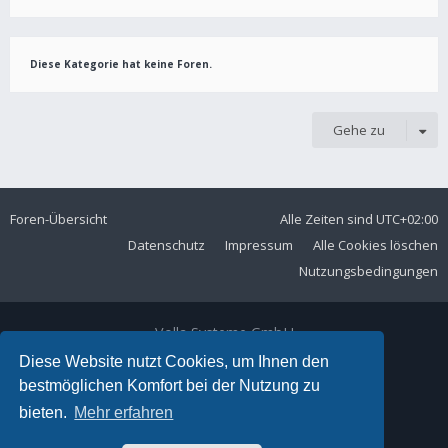
Diese Kategorie hat keine Foren.
Gehe zu
Foren-Übersicht
Alle Zeiten sind
UTC+02:00
Datenschutz
Impressum
Alle Cookies löschen
Nutzungsbedingungen
Volla Systeme GmbH
Kölner Straße 102
Diese Website nutzt Cookies, um Ihnen den
42897 Remscheid
bestmöglichen Komfort bei der Nutzung zu
Telefon:
+49 2191 59897 61
bieten.
Mehr erfahren
E-Mail:
forum@volla.online