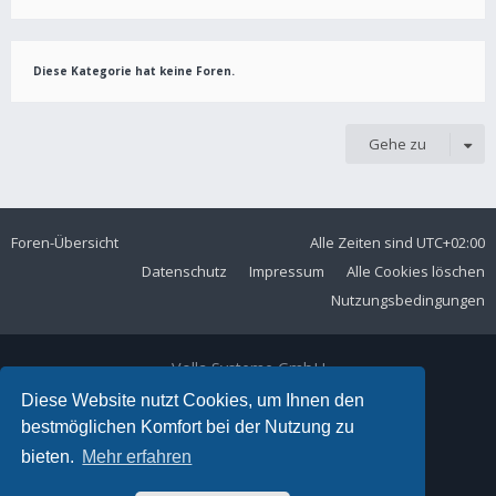
Diese Kategorie hat keine Foren.
Gehe zu
Foren-Übersicht
Alle Zeiten sind
UTC+02:00
Datenschutz
Impressum
Alle Cookies löschen
Nutzungsbedingungen
Volla Systeme GmbH
Kölner Straße 102
Diese Website nutzt Cookies, um Ihnen den
42897 Remscheid
bestmöglichen Komfort bei der Nutzung zu
Telefon:
+49 2191 59897 61
bieten.
Mehr erfahren
E-Mail:
forum@volla.online