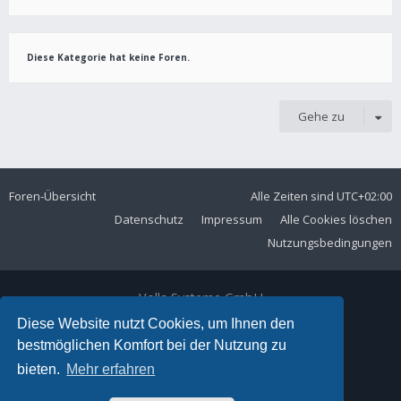
Diese Kategorie hat keine Foren.
Gehe zu
Foren-Übersicht
Alle Zeiten sind
UTC+02:00
Datenschutz
Impressum
Alle Cookies löschen
Nutzungsbedingungen
Volla Systeme GmbH
Kölner Straße 102
Diese Website nutzt Cookies, um Ihnen den
42897 Remscheid
bestmöglichen Komfort bei der Nutzung zu
Telefon:
+49 2191 59897 61
bieten.
Mehr erfahren
E-Mail:
forum@volla.online