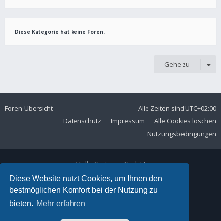
Diese Kategorie hat keine Foren.
Gehe zu
Foren-Übersicht
Alle Zeiten sind
UTC+02:00
Datenschutz
Impressum
Alle Cookies löschen
Nutzungsbedingungen
Volla Systeme GmbH
Kölner Straße 102
Diese Website nutzt Cookies, um Ihnen den
42897 Remscheid
bestmöglichen Komfort bei der Nutzung zu
Telefon:
+49 2191 59897 61
bieten.
Mehr erfahren
E-Mail:
forum@volla.online