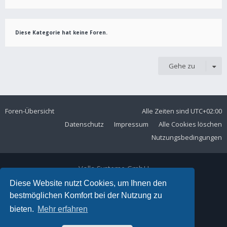
Diese Kategorie hat keine Foren.
Gehe zu
Foren-Übersicht
Alle Zeiten sind
UTC+02:00
Datenschutz
Impressum
Alle Cookies löschen
Nutzungsbedingungen
Volla Systeme GmbH
Kölner Straße 102
Diese Website nutzt Cookies, um Ihnen den
42897 Remscheid
bestmöglichen Komfort bei der Nutzung zu
Telefon:
+49 2191 59897 61
bieten.
Mehr erfahren
E-Mail:
forum@volla.online