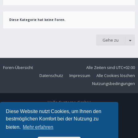
Diese Kategorie hat keine Foren.
Gehe zu
Foren-Übersicht
Alle Zeiten sind
UTC+02:00
Datenschutz
Impressum
Alle Cookies löschen
Nutzungsbedingungen
Volla Systeme GmbH
Kölner Straße 102
Diese Website nutzt Cookies, um Ihnen den
42897 Remscheid
bestmöglichen Komfort bei der Nutzung zu
Telefon:
+49 2191 59897 61
bieten.
Mehr erfahren
E-Mail:
forum@volla.online