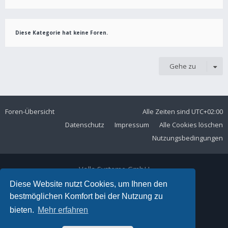
Diese Kategorie hat keine Foren.
Gehe zu
Foren-Übersicht
Alle Zeiten sind
UTC+02:00
Datenschutz
Impressum
Alle Cookies löschen
Nutzungsbedingungen
Volla Systeme GmbH
Kölner Straße 102
Diese Website nutzt Cookies, um Ihnen den
42897 Remscheid
bestmöglichen Komfort bei der Nutzung zu
Telefon:
+49 2191 59897 61
bieten.
Mehr erfahren
E-Mail:
forum@volla.online