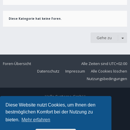
Diese Kategorie hat keine Foren.
Gehe zu
Foren-Übersicht
Alle Zeiten sind
UTC+02:00
Datenschutz
Impressum
Alle Cookies löschen
Nutzungsbedingungen
Volla Systeme GmbH
Kölner Straße 102
Diese Website nutzt Cookies, um Ihnen den
42897 Remscheid
bestmöglichen Komfort bei der Nutzung zu
Telefon:
+49 2191 59897 61
bieten.
Mehr erfahren
E-Mail:
forum@volla.online