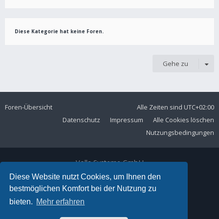
Diese Kategorie hat keine Foren.
Gehe zu
Foren-Übersicht
Alle Zeiten sind
UTC+02:00
Datenschutz
Impressum
Alle Cookies löschen
Nutzungsbedingungen
Volla Systeme GmbH
Kölner Straße 102
Diese Website nutzt Cookies, um Ihnen den
42897 Remscheid
bestmöglichen Komfort bei der Nutzung zu
Telefon:
+49 2191 59897 61
bieten.
Mehr erfahren
E-Mail:
forum@volla.online