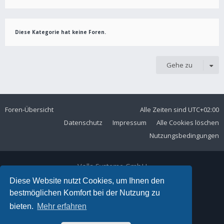
Diese Kategorie hat keine Foren.
Gehe zu
Foren-Übersicht
Alle Zeiten sind
UTC+02:00
Datenschutz
Impressum
Alle Cookies löschen
Nutzungsbedingungen
Volla Systeme GmbH
Kölner Straße 102
Diese Website nutzt Cookies, um Ihnen den
42897 Remscheid
bestmöglichen Komfort bei der Nutzung zu
Telefon:
+49 2191 59897 61
bieten.
Mehr erfahren
E-Mail:
forum@volla.online