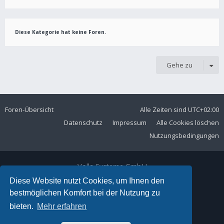
Diese Kategorie hat keine Foren.
Gehe zu
Foren-Übersicht
Alle Zeiten sind
UTC+02:00
Datenschutz
Impressum
Alle Cookies löschen
Nutzungsbedingungen
Volla Systeme GmbH
Kölner Straße 102
Diese Website nutzt Cookies, um Ihnen den
42897 Remscheid
bestmöglichen Komfort bei der Nutzung zu
Telefon:
+49 2191 59897 61
bieten.
Mehr erfahren
E-Mail:
forum@volla.online