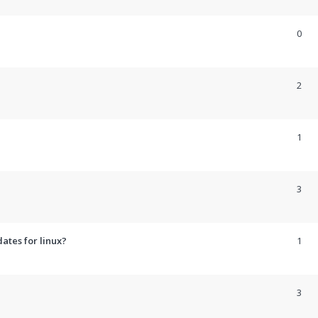
0
e
2
1
3
ates for linux?
1
3