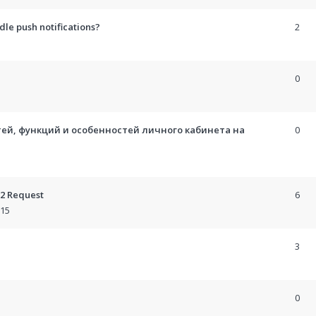
le push notifications?
2
0
тей, функций и особенностей личного кабинета на
0
22 Request
6
:15
3
0