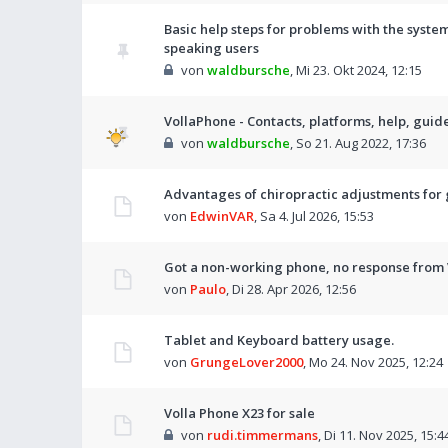
Basic help steps for problems with the system
speaking users
von
waldbursche
,
Mi 23. Okt 2024, 12:15
VollaPhone - Contacts, platforms, help, guid
von
waldbursche
,
So 21. Aug 2022, 17:36
Advantages of chiropractic adjustments for g
von
EdwinVAR
,
Sa 4. Jul 2026, 15:53
Got a non-working phone, no response from 
von
Paulo
,
Di 28. Apr 2026, 12:56
Tablet and Keyboard battery usage.
von
GrungeLover2000
,
Mo 24. Nov 2025, 12:24
Volla Phone X23 for sale
von
rudi.timmermans
,
Di 11. Nov 2025, 15:4