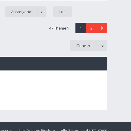
Absteigend
47 Themen
1
2
Gehe zu
ressum
Alle Cookies löschen
Alle Zeiten sind
UTC+02:00