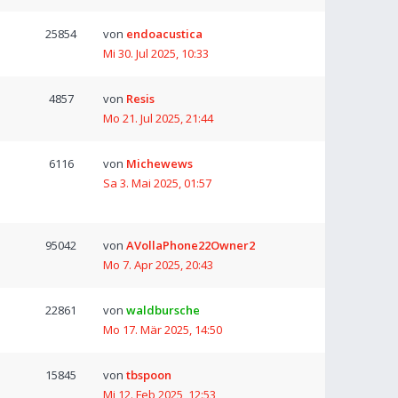
25854
von
endoacustica
Mi 30. Jul 2025, 10:33
4857
von
Resis
Mo 21. Jul 2025, 21:44
6116
von
Michewews
Sa 3. Mai 2025, 01:57
95042
von
AVollaPhone22Owner2
Mo 7. Apr 2025, 20:43
22861
von
waldbursche
Mo 17. Mär 2025, 14:50
15845
von
tbspoon
Mi 12. Feb 2025, 12:53