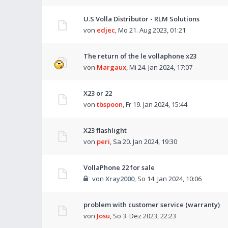
U.S Volla Distributor - RLM Solutions
von
edjec
,
Mo 21. Aug 2023, 01:21
The return of the le vollaphone x23
von
Margaux
,
Mi 24. Jan 2024, 17:07
X23 or 22
von
tbspoon
,
Fr 19. Jan 2024, 15:44
X23 flashlight
von
peri
,
Sa 20. Jan 2024, 19:30
VollaPhone 22 for sale
von
Xray2000
,
So 14. Jan 2024, 10:06
problem with customer service (warranty)
von
Josu
,
So 3. Dez 2023, 22:23