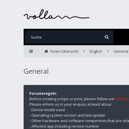
Foren-Übersicht
English
General
General
Forumsregeln
Before creating a topic or post, please follow our
Binding
Please inform us in your enquiry at least about
- Device model used
- Operating system version and last update
- Other hardware and software components that are rela
- Affected app including version number