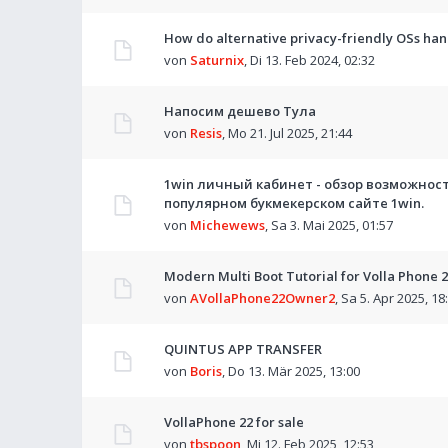
How do alternative privacy-friendly OSs hand
von
Saturnix
,
Di 13. Feb 2024, 02:32
Напосим дешево Тула
von
Resis
,
Mo 21. Jul 2025, 21:44
1win личный кабинет - обзор возможнос
популярном букмекерском сайте 1win.
von
Michewews
,
Sa 3. Mai 2025, 01:57
Modern Multi Boot Tutorial for Volla Phone 
von
AVollaPhone22Owner2
,
Sa 5. Apr 2025, 18
QUINTUS APP TRANSFER
von
Boris
,
Do 13. Mär 2025, 13:00
VollaPhone 22 for sale
von
tbspoon
,
Mi 12. Feb 2025, 12:53