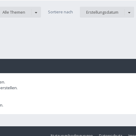
Sortiere nach
Alle Themen
Erstellungsdatum
en.
rstellen.
n.
Nutzungsbedingungen
Datenschutz
Imp