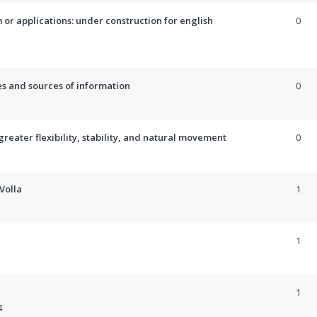
 or applications: under construction for english
0
es and sources of information
0
reater flexibility, stability, and natural movement
0
Volla
1
1
1
4