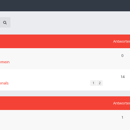
Antworte
0
emein
14
orials
1
2
Antworte
1