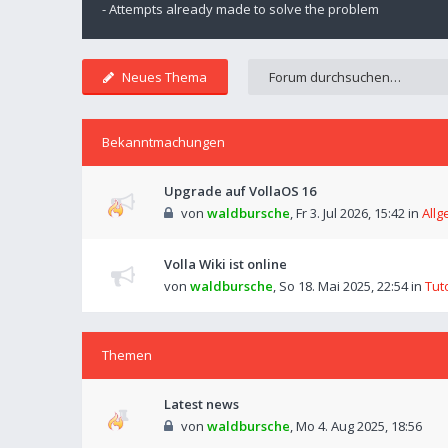
- Attempts already made to solve the problem
Neues Thema
Bekanntmachungen
Upgrade auf VollaOS 16
von
waldbursche
,
Fr 3. Jul 2026, 15:42
in
Allg
Volla Wiki ist online
von
waldbursche
,
So 18. Mai 2025, 22:54
in
Tut
Themen
Latest news
von
waldbursche
,
Mo 4. Aug 2025, 18:56