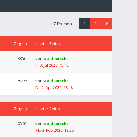
47 Themen
1
2
n
Zugriffe
Letzter Beitrag
53356
von
waldbursche
Fr 3. Jul 2026, 15:42
179235
von
waldbursche
Do 2. Apr 2026, 18:48
n
Zugriffe
Letzter Beitrag
10340
von
waldbursche
Mo 2. Feb 2026, 18:26