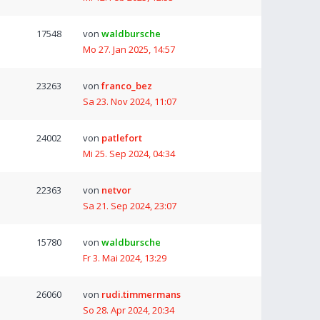
17548
von
waldbursche
Mo 27. Jan 2025, 14:57
23263
von
franco_bez
Sa 23. Nov 2024, 11:07
24002
von
patlefort
Mi 25. Sep 2024, 04:34
22363
von
netvor
Sa 21. Sep 2024, 23:07
15780
von
waldbursche
Fr 3. Mai 2024, 13:29
26060
von
rudi.timmermans
So 28. Apr 2024, 20:34