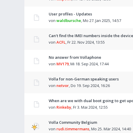
User profiles - Updates
von
waldbursche
,
Mo 27. Jan 2025, 14:57
Can't find the IMEI numbers inside the devic
von
ACFL
,
Fr 22. Nov 2024, 13:55
No answer from Vollaphone
von
MV179
,
Mi 18. Sep 2024, 17:44
Volla for non-German speaking users
von
netvor
,
Do 19. Sep 2024, 16:26
When are we with dual boot going to get upd
von
Rinkeby
,
Fr 3. Mai 2024, 12:55
Volla Community Belgium
von
rudi.timmermans
,
Mo 25. Mär 2024, 14:40