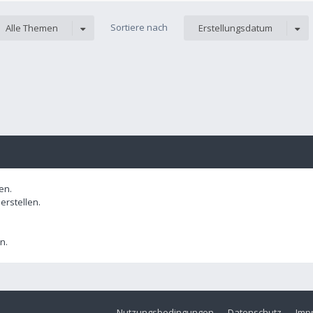
Sortiere nach
Alle Themen
Erstellungsdatum
en.
rstellen.
n.
Nutzungsbedingungen
Datenschutz
Imp