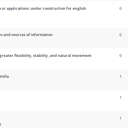
 or applications: under construction for english
0
es and sources of information
0
reater flexibility, stability, and natural movement
0
Volla
1
1
1
4