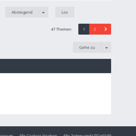
Absteigend
47 Themen
1
2
Gehe zu
ressum
Alle Cookies löschen
Alle Zeiten sind
UTC+02:00