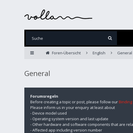
Foren-Übersicht
English
General
General
Forumsregeln
Before creating a topic or post, please follow our
Binding
Please inform us in your enquiry at least about
- Device model used
- Operating system version and last update
- Other hardware and software components that are rela
- Affected app including version number