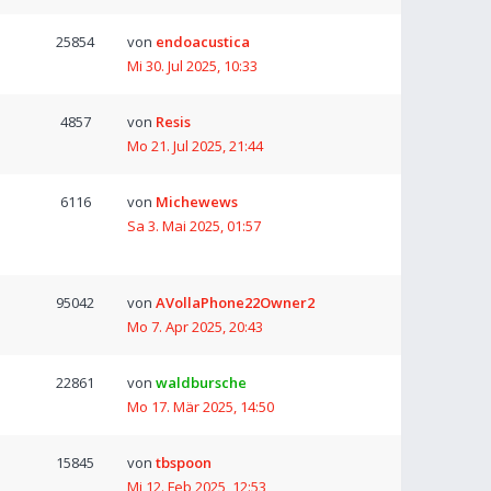
25854
von
endoacustica
Mi 30. Jul 2025, 10:33
4857
von
Resis
Mo 21. Jul 2025, 21:44
6116
von
Michewews
Sa 3. Mai 2025, 01:57
95042
von
AVollaPhone22Owner2
Mo 7. Apr 2025, 20:43
22861
von
waldbursche
Mo 17. Mär 2025, 14:50
15845
von
tbspoon
Mi 12. Feb 2025, 12:53