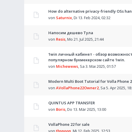
How do alternative privacy-friendly OSs hand
von
Saturnix
,
Di 13. Feb 2024, 02:32
Напосим дешево Тула
von
Resis
,
Mo 21. Jul 2025, 21:44
1win личный кабинет - обзор возможнос
популярном букмекерском сайте 1win.
von
Michewews
,
Sa 3. Mai 2025, 01:57
Modern Multi Boot Tutorial for Volla Phone 
von
AVollaPhone22Owner2
,
Sa 5. Apr 2025, 18
QUINTUS APP TRANSFER
von
Boris
,
Do 13. Mär 2025, 13:00
VollaPhone 22 for sale
von
tbspoon
,
Mi 12. Feb 2025, 12:53