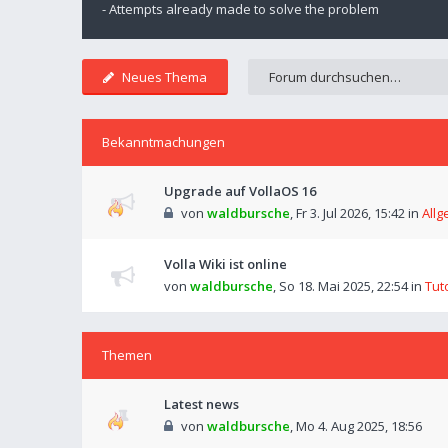
- Attempts already made to solve the problem
Neues Thema
Bekanntmachungen
Upgrade auf VollaOS 16
von
waldbursche
,
Fr 3. Jul 2026, 15:42
in
Allg
Volla Wiki ist online
von
waldbursche
,
So 18. Mai 2025, 22:54
in
Tut
Themen
Latest news
von
waldbursche
,
Mo 4. Aug 2025, 18:56