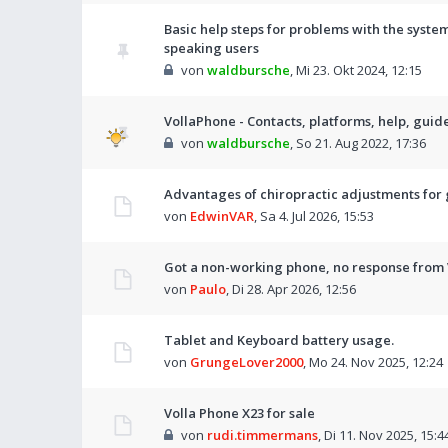
Basic help steps for problems with the system
speaking users
von
waldbursche
,
Mi 23. Okt 2024, 12:15
VollaPhone - Contacts, platforms, help, guid
von
waldbursche
,
So 21. Aug 2022, 17:36
Advantages of chiropractic adjustments for g
von
EdwinVAR
,
Sa 4. Jul 2026, 15:53
Got a non-working phone, no response from 
von
Paulo
,
Di 28. Apr 2026, 12:56
Tablet and Keyboard battery usage.
von
GrungeLover2000
,
Mo 24. Nov 2025, 12:24
Volla Phone X23 for sale
von
rudi.timmermans
,
Di 11. Nov 2025, 15:4