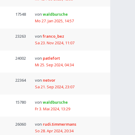
17548
von
waldbursche
Mo 27. Jan 2025, 14:57
23263
von
franco_bez
Sa 23. Nov 2024, 11:07
24002
von
patlefort
Mi 25. Sep 2024, 04:34
22364
von
netvor
Sa 21. Sep 2024, 23:07
15780
von
waldbursche
Fr 3. Mai 2024, 13:29
26060
von
rudi.timmermans
So 28. Apr 2024, 20:34