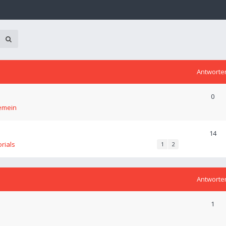
Antworte
0
emein
14
orials
1
2
Antworte
1