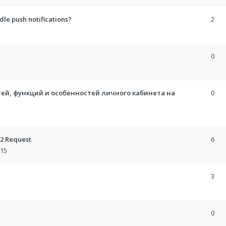
le push notifications?
2
0
тей, функций и особенностей личного кабинета на
0
22 Request
6
:15
3
0