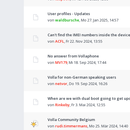
User profiles - Updates
von
waldbursche
,
Mo 27. Jan 2025, 14:57
Can't find the IMEI numbers inside the devic
von
ACFL
,
Fr 22. Nov 2024, 13:55
No answer from Vollaphone
von
MV179
,
Mi 18. Sep 2024, 17:44
Volla for non-German speaking users
von
netvor
,
Do 19. Sep 2024, 16:26
When are we with dual boot going to get upd
von
Rinkeby
,
Fr 3. Mai 2024, 12:55
Volla Community Belgium
von
rudi.timmermans
,
Mo 25. Mär 2024, 14:40