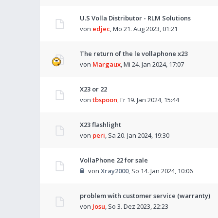
U.S Volla Distributor - RLM Solutions
von
edjec
,
Mo 21. Aug 2023, 01:21
The return of the le vollaphone x23
von
Margaux
,
Mi 24. Jan 2024, 17:07
X23 or 22
von
tbspoon
,
Fr 19. Jan 2024, 15:44
X23 flashlight
von
peri
,
Sa 20. Jan 2024, 19:30
VollaPhone 22 for sale
von
Xray2000
,
So 14. Jan 2024, 10:06
problem with customer service (warranty)
von
Josu
,
So 3. Dez 2023, 22:23