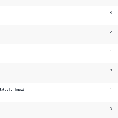
0
e
2
1
3
ates for linux?
1
3