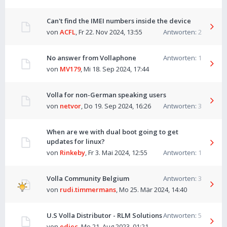
Can't find the IMEI numbers inside the device
von
ACFL
,
Fr 22. Nov 2024, 13:55
Antworten:
2
No answer from Vollaphone
Antworten:
1
von
MV179
,
Mi 18. Sep 2024, 17:44
Volla for non-German speaking users
von
netvor
,
Do 19. Sep 2024, 16:26
Antworten:
3
When are we with dual boot going to get
updates for linux?
von
Rinkeby
,
Fr 3. Mai 2024, 12:55
Antworten:
1
Volla Community Belgium
Antworten:
3
von
rudi.timmermans
,
Mo 25. Mär 2024, 14:40
U.S Volla Distributor - RLM Solutions
Antworten:
5
von
edjec
,
Mo 21. Aug 2023, 01:21