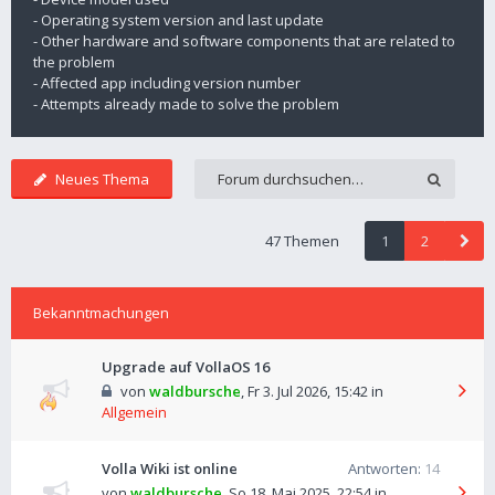
- Operating system version and last update
- Other hardware and software components that are related to
the problem
- Affected app including version number
- Attempts already made to solve the problem
Neues Thema
47 Themen
1
2
Bekanntmachungen
Upgrade auf VollaOS 16
von
waldbursche
,
Fr 3. Jul 2026, 15:42
in
Allgemein
Volla Wiki ist online
Antworten:
14
von
waldbursche
,
So 18. Mai 2025, 22:54
in