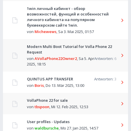
1win личный кабинет - обзор
возможностей, функций и особенностей
личного кабинета на популярном
букмекерском сайте 1win.
von
Michewews
,
Sa 3. Mai 2025, 01:57
Modern Multi Boot Tutorial for Volla Phone 22
Request
von
AVollaPhone22Owner2
,
Sa 5. Apr
Antworten:
6
2025, 18:15
QUINTUS APP TRANSFER
Antworten:
3
von
Boris
,
Do 13. Mär 2025, 13:00
VollaPhone 22 for sale
von
tbspoon
,
Mi 12. Feb 2025, 12:53
User profiles - Updates
von
waldbursche
,
Mo 27. Jan 2025, 14:57