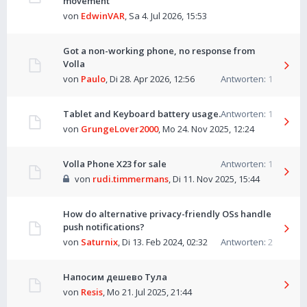
movement
von
EdwinVAR
,
Sa 4. Jul 2026, 15:53
Got a non-working phone, no response from
Volla
von
Paulo
,
Di 28. Apr 2026, 12:56
Antworten:
1
Tablet and Keyboard battery usage.
Antworten:
1
von
GrungeLover2000
,
Mo 24. Nov 2025, 12:24
Volla Phone X23 for sale
Antworten:
1
von
rudi.timmermans
,
Di 11. Nov 2025, 15:44
How do alternative privacy-friendly OSs handle
push notifications?
von
Saturnix
,
Di 13. Feb 2024, 02:32
Antworten:
2
Напосим дешево Тула
von
Resis
,
Mo 21. Jul 2025, 21:44