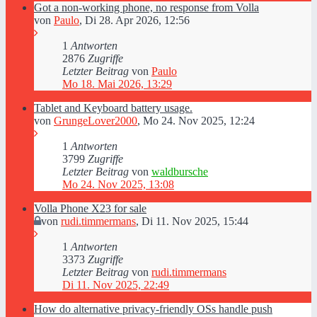
Got a non-working phone, no response from Volla
von
Paulo
,
Di 28. Apr 2026, 12:56
1
Antworten
2876
Zugriffe
Letzter Beitrag
von
Paulo
Mo 18. Mai 2026, 13:29
Tablet and Keyboard battery usage.
von
GrungeLover2000
,
Mo 24. Nov 2025, 12:24
1
Antworten
3799
Zugriffe
Letzter Beitrag
von
waldbursche
Mo 24. Nov 2025, 13:08
Volla Phone X23 for sale
von
rudi.timmermans
,
Di 11. Nov 2025, 15:44
1
Antworten
3373
Zugriffe
Letzter Beitrag
von
rudi.timmermans
Di 11. Nov 2025, 22:49
How do alternative privacy-friendly OSs handle push