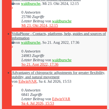
von
waldbursche
,
Mi 23. Okt 2024, 12:15
0
Antworten
25780
Zugriffe
Letzter Beitrag
von
waldbursche
Mi 23. Okt 2024, 12:15
VollaPhone - Contacts, platforms, help, guides and sources of
information
von
waldbursche
,
So 21. Aug 2022, 17:36
0
Antworten
24983
Zugriffe
Letzter Beitrag
von
waldbursche
So 21. Aug 2022, 17:36
Advantages of chiropractic adjustments for greater flexibility,
stability, and natural movement
von
EdwinVAR
,
Sa 4. Jul 2026, 15:53
0
Antworten
6841
Zugriffe
Letzter Beitrag
von
EdwinVAR
Sa 4. Jul 2026, 15:53