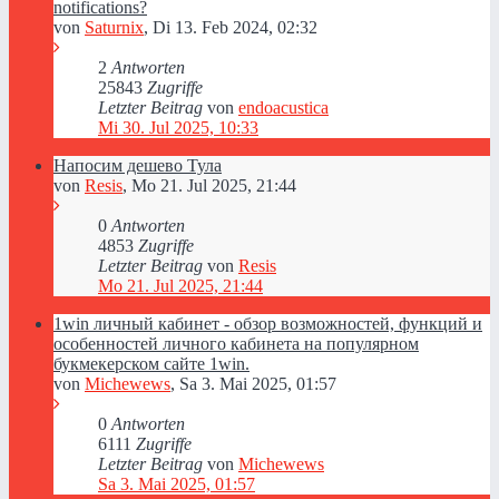
notifications?
von
Saturnix
,
Di 13. Feb 2024, 02:32
2
Antworten
25843
Zugriffe
Letzter Beitrag
von
endoacustica
Mi 30. Jul 2025, 10:33
Напосим дешево Тула
von
Resis
,
Mo 21. Jul 2025, 21:44
0
Antworten
4853
Zugriffe
Letzter Beitrag
von
Resis
Mo 21. Jul 2025, 21:44
1win личный кабинет - обзор возможностей, функций и
особенностей личного кабинета на популярном
букмекерском сайте 1win.
von
Michewews
,
Sa 3. Mai 2025, 01:57
0
Antworten
6111
Zugriffe
Letzter Beitrag
von
Michewews
Sa 3. Mai 2025, 01:57