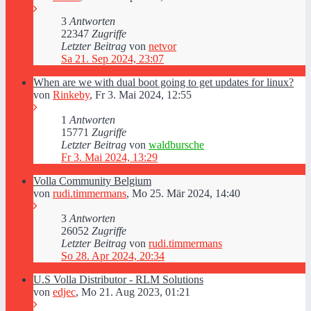
3
Antworten
22347
Zugriffe
Letzter Beitrag
von
netvor
Sa 21. Sep 2024, 23:07
When are we with dual boot going to get updates for linux?
von
Rinkeby
,
Fr 3. Mai 2024, 12:55
1
Antworten
15771
Zugriffe
Letzter Beitrag
von
waldbursche
Fr 3. Mai 2024, 13:29
Volla Community Belgium
von
rudi.timmermans
,
Mo 25. Mär 2024, 14:40
3
Antworten
26052
Zugriffe
Letzter Beitrag
von
rudi.timmermans
So 28. Apr 2024, 20:34
U.S Volla Distributor - RLM Solutions
von
edjec
,
Mo 21. Aug 2023, 01:21