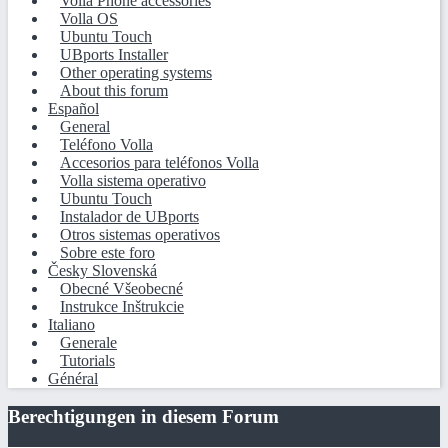
Volla Phone accessories
Volla OS
Ubuntu Touch
UBports Installer
Other operating systems
About this forum
Español
General
Teléfono Volla
Accesorios para teléfonos Volla
Volla sistema operativo
Ubuntu Touch
Instalador de UBports
Otros sistemas operativos
Sobre este foro
Česky Slovenská
Obecné Všeobecné
Instrukce Inštrukcie
Italiano
Generale
Tutorials
Général
Berechtigungen in diesem Forum