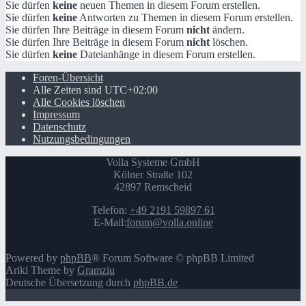
Sie dürfen
keine
neuen Themen in diesem Forum erstellen.
Sie dürfen
keine
Antworten zu Themen in diesem Forum erstellen.
Sie dürfen Ihre Beiträge in diesem Forum
nicht
ändern.
Sie dürfen Ihre Beiträge in diesem Forum
nicht
löschen.
Sie dürfen
keine
Dateianhänge in diesem Forum erstellen.
Foren-Übersicht
Alle Zeiten sind
UTC+02:00
Alle Cookies löschen
Impressum
Datenschutz
Nutzungsbedingungen
Volla Systeme GmbH
Kölner Straße 102
42897 Remscheid
Telefon:
+49 2191 59897 61
E-Mail:
forum@volla.online
Powered by
phpBB
® Forum Software © phpBB Limited
Ariki Theme by
Gramziu
Deutsche Übersetzung durch
phpBB.de