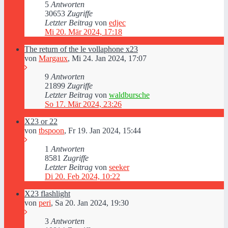
5
Antworten
30653
Zugriffe
Letzter Beitrag
von
edjec
Mi 20. Mär 2024, 17:18
The return of the le vollaphone x23
von
Margaux
,
Mi 24. Jan 2024, 17:07
9
Antworten
21899
Zugriffe
Letzter Beitrag
von
waldbursche
So 17. Mär 2024, 23:26
X23 or 22
von
tbspoon
,
Fr 19. Jan 2024, 15:44
1
Antworten
8581
Zugriffe
Letzter Beitrag
von
seeker
Di 20. Feb 2024, 10:22
X23 flashlight
von
peri
,
Sa 20. Jan 2024, 19:30
3
Antworten