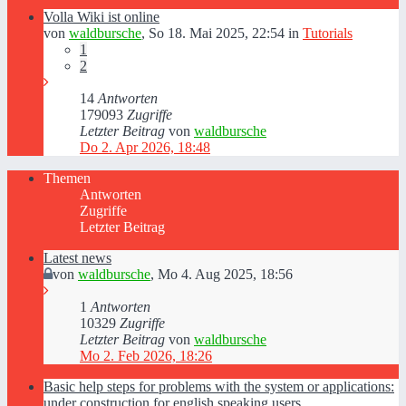
Volla Wiki ist online
von
waldbursche
,
So 18. Mai 2025, 22:54
in
Tutorials
1
2
14
Antworten
179093
Zugriffe
Letzter Beitrag
von
waldbursche
Do 2. Apr 2026, 18:48
Themen
Antworten
Zugriffe
Letzter Beitrag
Latest news
von
waldbursche
,
Mo 4. Aug 2025, 18:56
1
Antworten
10329
Zugriffe
Letzter Beitrag
von
waldbursche
Mo 2. Feb 2026, 18:26
Basic help steps for problems with the system or applications:
under construction for english speaking users