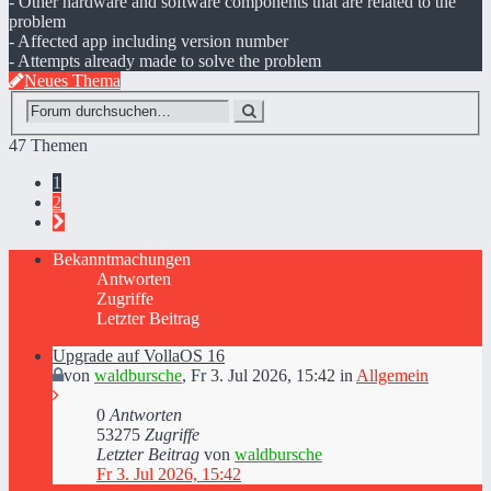
- Other hardware and software components that are related to the
problem
- Affected app including version number
- Attempts already made to solve the problem
Neues Thema
47 Themen
1
2
Bekanntmachungen
Antworten
Zugriffe
Letzter Beitrag
Upgrade auf VollaOS 16
von
waldbursche
,
Fr 3. Jul 2026, 15:42
in
Allgemein
0
Antworten
53275
Zugriffe
Letzter Beitrag
von
waldbursche
Fr 3. Jul 2026, 15:42