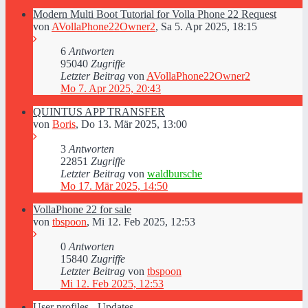
Modern Multi Boot Tutorial for Volla Phone 22 Request
von
AVollaPhone22Owner2
,
Sa 5. Apr 2025, 18:15
6
Antworten
95040
Zugriffe
Letzter Beitrag
von
AVollaPhone22Owner2
Mo 7. Apr 2025, 20:43
QUINTUS APP TRANSFER
von
Boris
,
Do 13. Mär 2025, 13:00
3
Antworten
22851
Zugriffe
Letzter Beitrag
von
waldbursche
Mo 17. Mär 2025, 14:50
VollaPhone 22 for sale
von
tbspoon
,
Mi 12. Feb 2025, 12:53
0
Antworten
15840
Zugriffe
Letzter Beitrag
von
tbspoon
Mi 12. Feb 2025, 12:53
User profiles - Updates