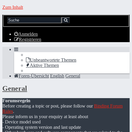
Zum Inhalt
Anmelden
Registrieren
Unbeantwortete Themen
Aktive Themen
Foren-Übersicht
English
General
General
Forumsregeln
Before creating a topic or post, please follow our
Binding Forum
Rules
.
Please inform us in your enquiry at least about
- Device model used
- Operating system version and last update