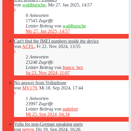
von
waldbursche
,
Mo 27. Jan 2025, 14:57
0
Antworten
17543
Zugriffe
Letzter Beitrag
von
waldbursche
Mo 27. Jan 2025, 14:57
Can't find the IMEI numbers inside the device
von
ACFL
,
Fr 22. Nov 2024, 13:55
2
Antworten
23248
Zugriffe
Letzter Beitrag
von
franco_bez
Sa 23. Nov 2024, 11:07
No answer from Vollaphone
von
MV179
,
Mi 18. Sep 2024, 17:44
1
Antworten
23997
Zugriffe
Letzter Beitrag
von
patlefort
Mi 25. Sep 2024, 04:34
Volla for non-German speaking users
von
netvor
,
Do 19. Sep 2024, 16:26