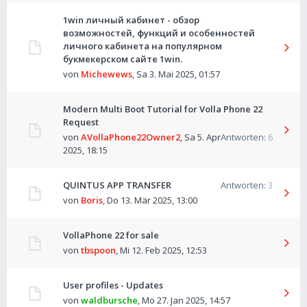
1win личный кабинет - обзор
возможностей, функций и особенностей
личного кабинета на популярном
букмекерском сайте 1win.
von
Michewews
,
Sa 3. Mai 2025, 01:57
Modern Multi Boot Tutorial for Volla Phone 22
Request
von
AVollaPhone22Owner2
,
Sa 5. Apr
Antworten:
6
2025, 18:15
QUINTUS APP TRANSFER
Antworten:
3
von
Boris
,
Do 13. Mär 2025, 13:00
VollaPhone 22 for sale
von
tbspoon
,
Mi 12. Feb 2025, 12:53
User profiles - Updates
von
waldbursche
,
Mo 27. Jan 2025, 14:57