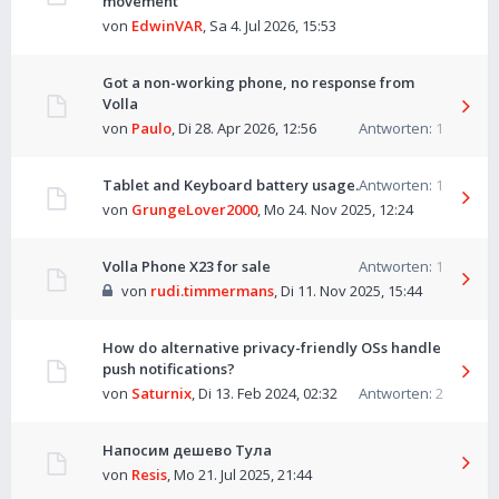
movement
von
EdwinVAR
,
Sa 4. Jul 2026, 15:53
Got a non-working phone, no response from
Volla
von
Paulo
,
Di 28. Apr 2026, 12:56
Antworten:
1
Tablet and Keyboard battery usage.
Antworten:
1
von
GrungeLover2000
,
Mo 24. Nov 2025, 12:24
Volla Phone X23 for sale
Antworten:
1
von
rudi.timmermans
,
Di 11. Nov 2025, 15:44
How do alternative privacy-friendly OSs handle
push notifications?
von
Saturnix
,
Di 13. Feb 2024, 02:32
Antworten:
2
Напосим дешево Тула
von
Resis
,
Mo 21. Jul 2025, 21:44