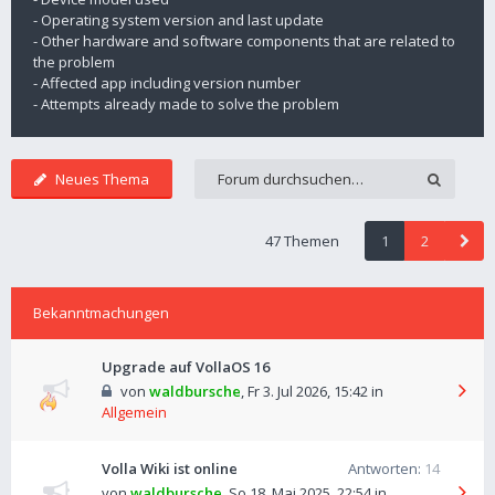
- Operating system version and last update
- Other hardware and software components that are related to
the problem
- Affected app including version number
- Attempts already made to solve the problem
Neues Thema
47 Themen
1
2
Bekanntmachungen
Upgrade auf VollaOS 16
von
waldbursche
,
Fr 3. Jul 2026, 15:42
in
Allgemein
Volla Wiki ist online
Antworten:
14
von
waldbursche
,
So 18. Mai 2025, 22:54
in