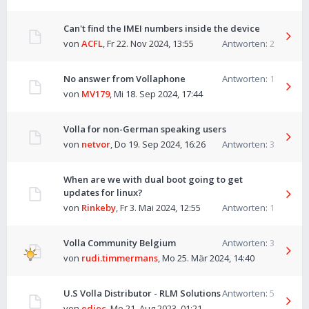
Can't find the IMEI numbers inside the device
von
ACFL
,
Fr 22. Nov 2024, 13:55
Antworten:
2
No answer from Vollaphone
Antworten:
1
von
MV179
,
Mi 18. Sep 2024, 17:44
Volla for non-German speaking users
von
netvor
,
Do 19. Sep 2024, 16:26
Antworten:
3
When are we with dual boot going to get
updates for linux?
von
Rinkeby
,
Fr 3. Mai 2024, 12:55
Antworten:
1
Volla Community Belgium
Antworten:
3
von
rudi.timmermans
,
Mo 25. Mär 2024, 14:40
U.S Volla Distributor - RLM Solutions
Antworten:
5
von
edjec
,
Mo 21. Aug 2023, 01:21