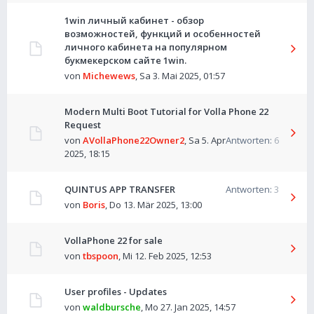
1win личный кабинет - обзор
возможностей, функций и особенностей
личного кабинета на популярном
букмекерском сайте 1win.
von
Michewews
,
Sa 3. Mai 2025, 01:57
Modern Multi Boot Tutorial for Volla Phone 22
Request
von
AVollaPhone22Owner2
,
Sa 5. Apr
Antworten:
6
2025, 18:15
QUINTUS APP TRANSFER
Antworten:
3
von
Boris
,
Do 13. Mär 2025, 13:00
VollaPhone 22 for sale
von
tbspoon
,
Mi 12. Feb 2025, 12:53
User profiles - Updates
von
waldbursche
,
Mo 27. Jan 2025, 14:57