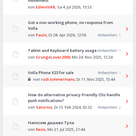
movement
von
EdwinVAR
,
Sa 4. Jul 2026, 15:53
Got a non-working phone, no response from
Volla
von
Paulo
,
Di 28. Apr 2026, 12:56
Antworten:
1
Tablet and Keyboard battery usage.
Antworten:
1
von
GrungeLover2000
,
Mo 24. Nov 2025, 12:24
Volla Phone X23 for sale
Antworten:
1
von
rudi.timmermans
,
Di 11. Nov 2025, 15:44
How do alternative privacy-friendly OSs handle
push notifications?
von
Saturnix
,
Di 13. Feb 2024, 02:32
Antworten:
2
Напосим дешево Тула
von
Resis
,
Mo 21. Jul 2025, 21:44