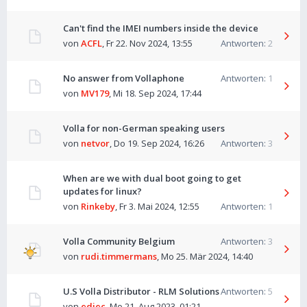
Can't find the IMEI numbers inside the device
von
ACFL
,
Fr 22. Nov 2024, 13:55
Antworten:
2
No answer from Vollaphone
Antworten:
1
von
MV179
,
Mi 18. Sep 2024, 17:44
Volla for non-German speaking users
von
netvor
,
Do 19. Sep 2024, 16:26
Antworten:
3
When are we with dual boot going to get
updates for linux?
von
Rinkeby
,
Fr 3. Mai 2024, 12:55
Antworten:
1
Volla Community Belgium
Antworten:
3
von
rudi.timmermans
,
Mo 25. Mär 2024, 14:40
U.S Volla Distributor - RLM Solutions
Antworten:
5
von
edjec
,
Mo 21. Aug 2023, 01:21