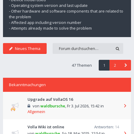
- Operating system version and last update
- Other hardware and software components that are related to
the problem
- Affected app including version number
- Attempts already made to solve the problem
Neues Thema
47 Themen
1
2
Bekanntmachungen
Upgrade auf VollaOS 16
von
waldbursche
,
Fr 3. Jul 2026, 15:42
in
Allgemein
Volla Wiki ist online
Antworten:
14
von
waldbursche
,
So 18. Mai 2025, 22:54
in