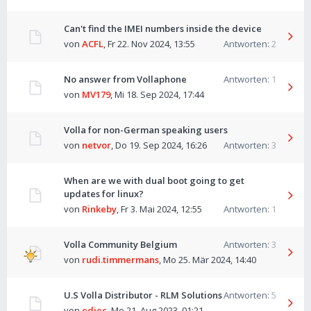
Can't find the IMEI numbers inside the device
von
ACFL
,
Fr 22. Nov 2024, 13:55
Antworten:
2
No answer from Vollaphone
Antworten:
1
von
MV179
,
Mi 18. Sep 2024, 17:44
Volla for non-German speaking users
von
netvor
,
Do 19. Sep 2024, 16:26
Antworten:
3
When are we with dual boot going to get
updates for linux?
von
Rinkeby
,
Fr 3. Mai 2024, 12:55
Antworten:
1
Volla Community Belgium
Antworten:
3
von
rudi.timmermans
,
Mo 25. Mär 2024, 14:40
U.S Volla Distributor - RLM Solutions
Antworten:
5
von
edjec
,
Mo 21. Aug 2023, 01:21