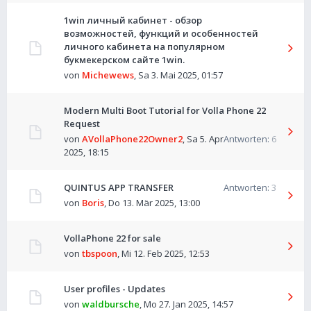
1win личный кабинет - обзор
возможностей, функций и особенностей
личного кабинета на популярном
букмекерском сайте 1win.
von
Michewews
,
Sa 3. Mai 2025, 01:57
Modern Multi Boot Tutorial for Volla Phone 22
Request
von
AVollaPhone22Owner2
,
Sa 5. Apr
Antworten:
6
2025, 18:15
QUINTUS APP TRANSFER
Antworten:
3
von
Boris
,
Do 13. Mär 2025, 13:00
VollaPhone 22 for sale
von
tbspoon
,
Mi 12. Feb 2025, 12:53
User profiles - Updates
von
waldbursche
,
Mo 27. Jan 2025, 14:57