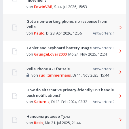
movement
von
EdwinVAR
,
Sa 4. Jul 2026, 15:53
Got a non-working phone, no response from
Volla
von
Paulo
,
Di 28. Apr 2026, 12:56
Antworten:
1
Tablet and Keyboard battery usage.
Antworten:
1
von
GrungeLover2000
,
Mo 24. Nov 2025, 12:24
Volla Phone X23 for sale
Antworten:
1
von
rudi.timmermans
,
Di 11. Nov 2025, 15:44
How do alternative privacy-friendly OSs handle
push notifications?
von
Saturnix
,
Di 13. Feb 2024, 02:32
Antworten:
2
Напосим дешево Тула
von
Resis
,
Mo 21. Jul 2025, 21:44