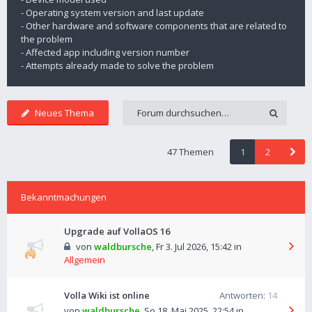
- Operating system version and last update
- Other hardware and software components that are related to
the problem
- Affected app including version number
- Attempts already made to solve the problem
Neues Thema
47 Themen
1
2
Bekanntmachungen
Upgrade auf VollaOS 16
von
waldbursche
,
Fr 3. Jul 2026, 15:42
in
Allgemein
Volla Wiki ist online
Antworten:
14
von
waldbursche
,
So 18. Mai 2025, 22:54
in