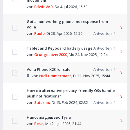
movement
von
EdwinVAR
,
Sa 4. Jul 2026, 15:53
Got a non-working phone, no response from
Volla
von
Paulo
,
Di 28. Apr 2026, 12:56
Antworten:
1
Tablet and Keyboard battery usage.
Antworten:
1
von
GrungeLover2000
,
Mo 24. Nov 2025, 12:24
Volla Phone X23 for sale
Antworten:
1
von
rudi.timmermans
,
Di 11. Nov 2025, 15:44
How do alternative privacy-friendly OSs handle
push notifications?
von
Saturnix
,
Di 13. Feb 2024, 02:32
Antworten:
2
Напосим дешево Тула
von
Resis
,
Mo 21. Jul 2025, 21:44