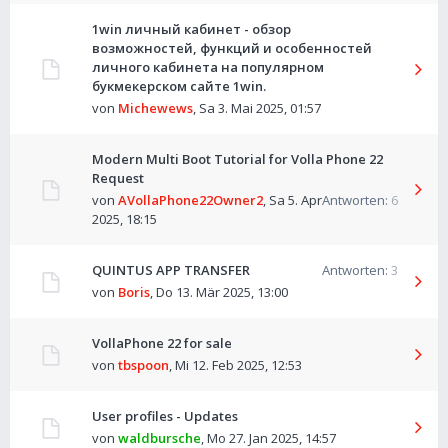
1win личный кабинет - обзор
возможностей, функций и особенностей
личного кабинета на популярном
букмекерском сайте 1win.
von
Michewews
,
Sa 3. Mai 2025, 01:57
Modern Multi Boot Tutorial for Volla Phone 22
Request
von
AVollaPhone22Owner2
,
Sa 5. Apr
Antworten:
6
2025, 18:15
QUINTUS APP TRANSFER
Antworten:
3
von
Boris
,
Do 13. Mär 2025, 13:00
VollaPhone 22 for sale
von
tbspoon
,
Mi 12. Feb 2025, 12:53
User profiles - Updates
von
waldbursche
,
Mo 27. Jan 2025, 14:57