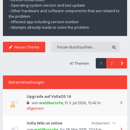
- Operating system version and last update
- Other hardware and software components that are related to
the problem
- Affected app including version number
- Attempts already made to solve the problem
Neues Thema
47 Themen
1
2
Bekanntmachungen
Upgrade auf VollaOS 16
von
waldbursche
,
Fr 3. Jul 2026, 15:42
in
Allgemein
Volla Wiki ist online
Antworten:
14
von
waldbursche
,
So 18. Mai 2025, 22:54
in