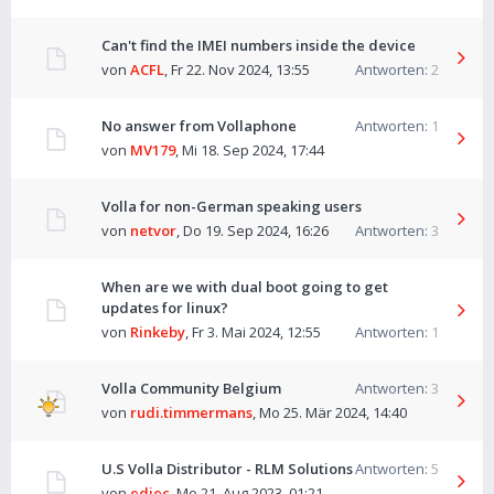
Can't find the IMEI numbers inside the device
von
ACFL
,
Fr 22. Nov 2024, 13:55
Antworten:
2
No answer from Vollaphone
Antworten:
1
von
MV179
,
Mi 18. Sep 2024, 17:44
Volla for non-German speaking users
von
netvor
,
Do 19. Sep 2024, 16:26
Antworten:
3
When are we with dual boot going to get
updates for linux?
von
Rinkeby
,
Fr 3. Mai 2024, 12:55
Antworten:
1
Volla Community Belgium
Antworten:
3
von
rudi.timmermans
,
Mo 25. Mär 2024, 14:40
U.S Volla Distributor - RLM Solutions
Antworten:
5
von
edjec
,
Mo 21. Aug 2023, 01:21