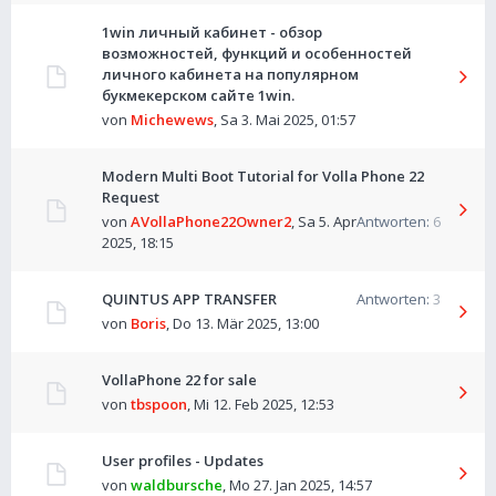
1win личный кабинет - обзор
возможностей, функций и особенностей
личного кабинета на популярном
букмекерском сайте 1win.
von
Michewews
,
Sa 3. Mai 2025, 01:57
Modern Multi Boot Tutorial for Volla Phone 22
Request
von
AVollaPhone22Owner2
,
Sa 5. Apr
Antworten:
6
2025, 18:15
QUINTUS APP TRANSFER
Antworten:
3
von
Boris
,
Do 13. Mär 2025, 13:00
VollaPhone 22 for sale
von
tbspoon
,
Mi 12. Feb 2025, 12:53
User profiles - Updates
von
waldbursche
,
Mo 27. Jan 2025, 14:57