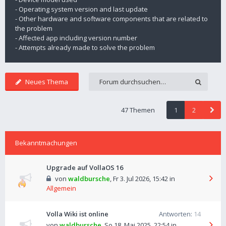
- Operating system version and last update
- Other hardware and software components that are related to
the problem
- Affected app including version number
- Attempts already made to solve the problem
Neues Thema
47 Themen
1
2
Bekanntmachungen
Upgrade auf VollaOS 16
von
waldbursche
,
Fr 3. Jul 2026, 15:42
in
Allgemein
Volla Wiki ist online
Antworten:
14
von
waldbursche
,
So 18. Mai 2025, 22:54
in