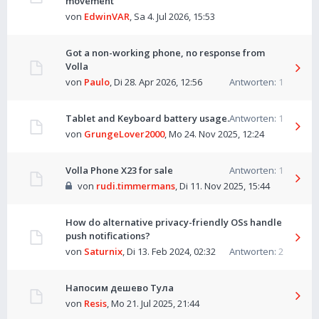
movement
von
EdwinVAR
,
Sa 4. Jul 2026, 15:53
Got a non-working phone, no response from
Volla
von
Paulo
,
Di 28. Apr 2026, 12:56
Antworten:
1
Tablet and Keyboard battery usage.
Antworten:
1
von
GrungeLover2000
,
Mo 24. Nov 2025, 12:24
Volla Phone X23 for sale
Antworten:
1
von
rudi.timmermans
,
Di 11. Nov 2025, 15:44
How do alternative privacy-friendly OSs handle
push notifications?
von
Saturnix
,
Di 13. Feb 2024, 02:32
Antworten:
2
Напосим дешево Тула
von
Resis
,
Mo 21. Jul 2025, 21:44