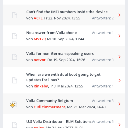
Can't find the IMEI numbers inside the device
von
ACFL
,
Fr 22. Nov 2024, 13:55
Antworten:
2
No answer from Vollaphone
Antworten:
1
von
MV179
,
Mi 18. Sep 2024, 17:44
Volla for non-German speaking users
von
netvor
,
Do 19. Sep 2024, 16:26
Antworten:
3
When are we with dual boot going to get
updates for linux?
von
Rinkeby
,
Fr 3. Mai 2024, 12:55
Antworten:
1
Volla Community Belgium
Antworten:
3
von
rudi.timmermans
,
Mo 25. Mär 2024, 14:40
U.S Volla Distributor - RLM Solutions
Antworten:
5
von
edjec
,
Mo 21. Aug 2023, 01:21