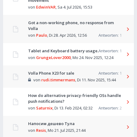
movement
von
EdwinVAR
,
Sa 4. Jul 2026, 15:53
Got a non-working phone, no response from
Volla
von
Paulo
,
Di 28. Apr 2026, 12:56
Antworten:
1
Tablet and Keyboard battery usage.
Antworten:
1
von
GrungeLover2000
,
Mo 24. Nov 2025, 12:24
Volla Phone X23 for sale
Antworten:
1
von
rudi.timmermans
,
Di 11. Nov 2025, 15:44
How do alternative privacy-friendly OSs handle
push notifications?
von
Saturnix
,
Di 13. Feb 2024, 02:32
Antworten:
2
Напосим дешево Тула
von
Resis
,
Mo 21. Jul 2025, 21:44