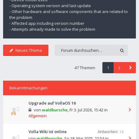
- Operating system version and last update
- Other hardware and software components that are related to
the problem
- Affected app including version number
- Attempts already made to solve the problem
Neues Thema
47 Themen
1
2
Bekanntmachungen
Upgrade auf VollaOS 16
von
waldbursche
,
Fr 3. Jul 2026, 15:42
in
Allgemein
Volla Wiki ist online
Antworten:
14
von
waldbursche
,
So 18. Mai 2025, 22:54
in