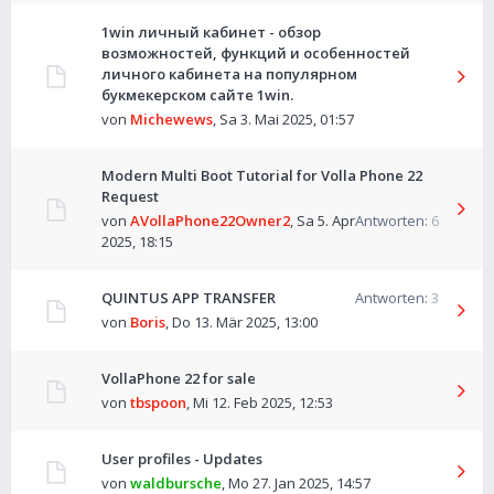
1win личный кабинет - обзор
возможностей, функций и особенностей
личного кабинета на популярном
букмекерском сайте 1win.
von
Michewews
,
Sa 3. Mai 2025, 01:57
Modern Multi Boot Tutorial for Volla Phone 22
Request
von
AVollaPhone22Owner2
,
Sa 5. Apr
Antworten:
6
2025, 18:15
QUINTUS APP TRANSFER
Antworten:
3
von
Boris
,
Do 13. Mär 2025, 13:00
VollaPhone 22 for sale
von
tbspoon
,
Mi 12. Feb 2025, 12:53
User profiles - Updates
von
waldbursche
,
Mo 27. Jan 2025, 14:57