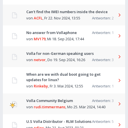
Can't find the IMEI numbers inside the device
von
ACFL
,
Fr 22. Nov 2024, 13:55
Antworten:
2
No answer from Vollaphone
Antworten:
1
von
MV179
,
Mi 18. Sep 2024, 17:44
Volla for non-German speaking users
von
netvor
,
Do 19. Sep 2024, 16:26
Antworten:
3
When are we with dual boot going to get
updates for linux?
von
Rinkeby
,
Fr 3. Mai 2024, 12:55
Antworten:
1
Volla Community Belgium
Antworten:
3
von
rudi.timmermans
,
Mo 25. Mär 2024, 14:40
U.S Volla Distributor - RLM Solutions
Antworten:
5
von
edjec
,
Mo 21. Aug 2023, 01:21