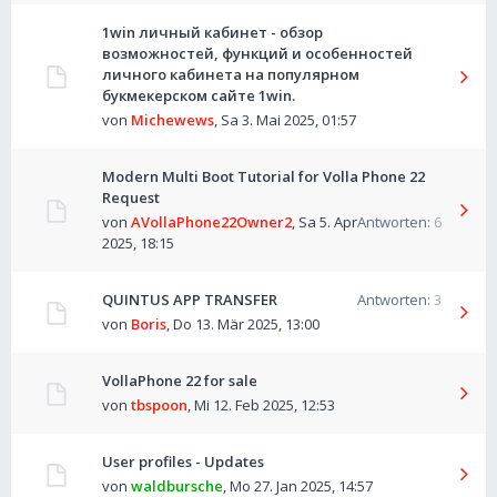
1win личный кабинет - обзор
возможностей, функций и особенностей
личного кабинета на популярном
букмекерском сайте 1win.
von
Michewews
,
Sa 3. Mai 2025, 01:57
Modern Multi Boot Tutorial for Volla Phone 22
Request
von
AVollaPhone22Owner2
,
Sa 5. Apr
Antworten:
6
2025, 18:15
QUINTUS APP TRANSFER
Antworten:
3
von
Boris
,
Do 13. Mär 2025, 13:00
VollaPhone 22 for sale
von
tbspoon
,
Mi 12. Feb 2025, 12:53
User profiles - Updates
von
waldbursche
,
Mo 27. Jan 2025, 14:57