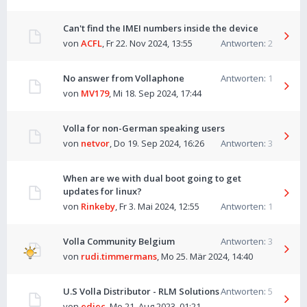
Can't find the IMEI numbers inside the device
von
ACFL
,
Fr 22. Nov 2024, 13:55
Antworten:
2
No answer from Vollaphone
Antworten:
1
von
MV179
,
Mi 18. Sep 2024, 17:44
Volla for non-German speaking users
von
netvor
,
Do 19. Sep 2024, 16:26
Antworten:
3
When are we with dual boot going to get
updates for linux?
von
Rinkeby
,
Fr 3. Mai 2024, 12:55
Antworten:
1
Volla Community Belgium
Antworten:
3
von
rudi.timmermans
,
Mo 25. Mär 2024, 14:40
U.S Volla Distributor - RLM Solutions
Antworten:
5
von
edjec
,
Mo 21. Aug 2023, 01:21