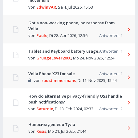
movement
von
EdwinVAR
,
Sa 4. Jul 2026, 15:53
Got a non-working phone, no response from
Volla
von
Paulo
,
Di 28. Apr 2026, 12:56
Antworten:
1
Tablet and Keyboard battery usage.
Antworten:
1
von
GrungeLover2000
,
Mo 24. Nov 2025, 12:24
Volla Phone X23 for sale
Antworten:
1
von
rudi.timmermans
,
Di 11. Nov 2025, 15:44
How do alternative privacy-friendly OSs handle
push notifications?
von
Saturnix
,
Di 13. Feb 2024, 02:32
Antworten:
2
Напосим дешево Тула
von
Resis
,
Mo 21. Jul 2025, 21:44