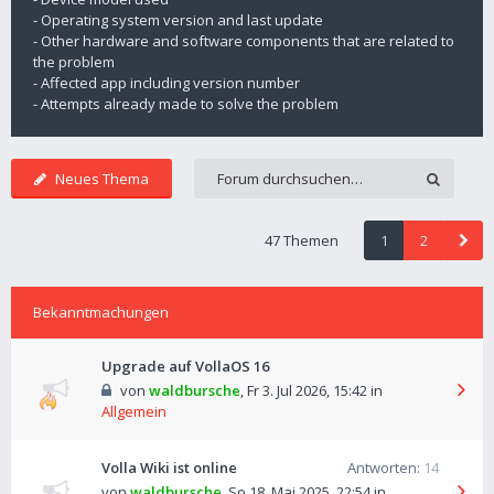
- Operating system version and last update
- Other hardware and software components that are related to
the problem
- Affected app including version number
- Attempts already made to solve the problem
Neues Thema
47 Themen
1
2
Bekanntmachungen
Upgrade auf VollaOS 16
von
waldbursche
,
Fr 3. Jul 2026, 15:42
in
Allgemein
Volla Wiki ist online
Antworten:
14
von
waldbursche
,
So 18. Mai 2025, 22:54
in