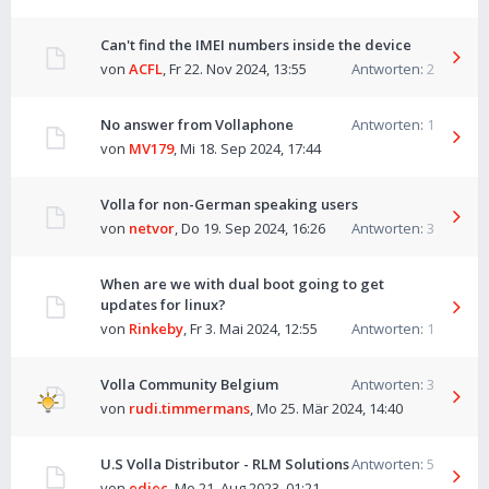
Can't find the IMEI numbers inside the device
von
ACFL
,
Fr 22. Nov 2024, 13:55
Antworten:
2
No answer from Vollaphone
Antworten:
1
von
MV179
,
Mi 18. Sep 2024, 17:44
Volla for non-German speaking users
von
netvor
,
Do 19. Sep 2024, 16:26
Antworten:
3
When are we with dual boot going to get
updates for linux?
von
Rinkeby
,
Fr 3. Mai 2024, 12:55
Antworten:
1
Volla Community Belgium
Antworten:
3
von
rudi.timmermans
,
Mo 25. Mär 2024, 14:40
U.S Volla Distributor - RLM Solutions
Antworten:
5
von
edjec
,
Mo 21. Aug 2023, 01:21