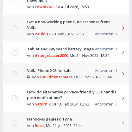
movement
von
EdwinVAR
,
Sa 4. Jul 2026, 15:53
Got a non-working phone, no response from
Volla
von
Paulo
,
Di 28. Apr 2026, 12:56
Antworten:
1
Tablet and Keyboard battery usage.
Antworten:
1
von
GrungeLover2000
,
Mo 24. Nov 2025, 12:24
Volla Phone X23 for sale
Antworten:
1
von
rudi.timmermans
,
Di 11. Nov 2025, 15:44
How do alternative privacy-friendly OSs handle
push notifications?
von
Saturnix
,
Di 13. Feb 2024, 02:32
Antworten:
2
Напосим дешево Тула
von
Resis
,
Mo 21. Jul 2025, 21:44