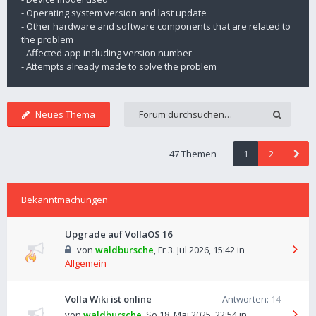
- Operating system version and last update
- Other hardware and software components that are related to
the problem
- Affected app including version number
- Attempts already made to solve the problem
Neues Thema
47 Themen
1
2
Bekanntmachungen
Upgrade auf VollaOS 16
von
waldbursche
,
Fr 3. Jul 2026, 15:42
in
Allgemein
Volla Wiki ist online
Antworten:
14
von
waldbursche
,
So 18. Mai 2025, 22:54
in