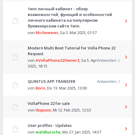
1win личный кабинет - обзор
возможностей, функций и особенностей
личного кабинета на популярном
букмекерском сайте 1win.
von
Michewews
,
Sa 3. Mai 2025, 01:57
Modern Multi Boot Tutorial for Volla Phone 22
Request
von
AVollaPhone22Owner2
,
Sa 5. Apr
Antworten:
6
2025, 18:15
QUINTUS APP TRANSFER
Antworten:
3
von
Boris
,
Do 13. Mär 2025, 13:00
VollaPhone 22 for sale
von
tbspoon
,
Mi 12. Feb 2025, 12:53
User profiles - Updates
von
waldbursche
,
Mo 27. Jan 2025, 14:57