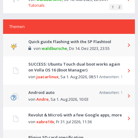
Tutorials
1
2
Themen
Quick guide Flashing with the SP Flashtool
von
waldbursche
,
Do 14. Dez 2023, 23:55
SUCCESS: Ubuntu Touch dual boot works again
on Volla OS 16 (Boot Manager)
von
juacarlinux
,
Sa 1. Aug 2026, 08:51
Antworten:
1
Android auto
Antworten:
1
von
Andre
,
Sa 1. Aug 2026, 10:03
Revolut & MicroG with a few Google apps, more
von
xabre16v
,
Fr 31. Jul 2026, 11:36
Plinius SD card specification