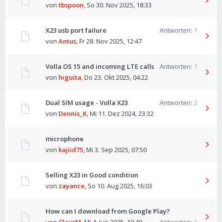
von
tbspoon
,
So 30. Nov 2025, 18:33
X23 usb port failure
Antworten:
1
von
Antus
,
Fr 28. Nov 2025, 12:47
Volla OS 15 and incoming LTE calls
Antworten:
1
von
higuita
,
Do 23. Okt 2025, 04:22
Dual SIM usage - Volla X23
Antworten:
2
von
Dennis_K
,
Mi 11. Dez 2024, 23:32
microphone
von
kajiid75
,
Mi 3. Sep 2025, 07:50
Selling X23 in Good condition
von
zayance
,
So 10. Aug 2025, 16:03
How can I download from Google Play?