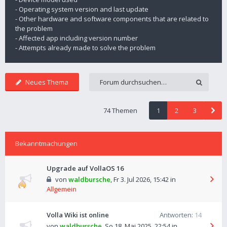
- Operating system version and last update
- Other hardware and software components that are related to
the problem
- Affected app including version number
- Attempts already made to solve the problem
Neues Thema
74 Themen
1
2
3
Bekanntmachungen
Upgrade auf VollaOS 16
von
waldbursche
,
Fr 3. Jul 2026, 15:42
in
Allgemein
Volla Wiki ist online
Antworten:
14
von
waldbursche
,
So 18. Mai 2025, 22:54
in