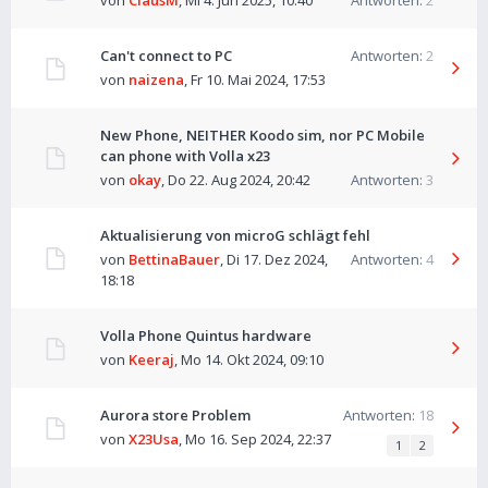
von
ClausM
,
Mi 4. Jun 2025, 10:40
Antworten:
2
Can't connect to PC
Antworten:
2
von
naizena
,
Fr 10. Mai 2024, 17:53
New Phone, NEITHER Koodo sim, nor PC Mobile
can phone with Volla x23
von
okay
,
Do 22. Aug 2024, 20:42
Antworten:
3
Aktualisierung von microG schlägt fehl
von
BettinaBauer
,
Di 17. Dez 2024,
Antworten:
4
18:18
Volla Phone Quintus hardware
von
Keeraj
,
Mo 14. Okt 2024, 09:10
Aurora store Problem
Antworten:
18
von
X23Usa
,
Mo 16. Sep 2024, 22:37
1
2