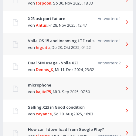
von
tbspoon
,
So 30. Nov 2025, 18:33
X23 usb port failure
Antworten:
1
von
Antus
,
Fr 28. Nov 2025, 12:47
Volla OS 15 and incoming LTE calls
Antworten:
1
von
higuita
,
Do 23. Okt 2025, 04:22
Dual SIM usage - Volla X23
Antworten:
2
von
Dennis_K
,
Mi 11. Dez 2024, 23:32
microphone
von
kajiid75
,
Mi 3. Sep 2025, 07:50
Selling X23 in Good condition
von
zayance
,
So 10. Aug 2025, 16:03
How can I download from Google Play?