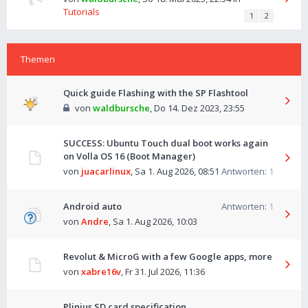
Tutorials
1
2
Themen
Quick guide Flashing with the SP Flashtool
von
waldbursche
,
Do 14. Dez 2023, 23:55
SUCCESS: Ubuntu Touch dual boot works again
on Volla OS 16 (Boot Manager)
von
juacarlinux
,
Sa 1. Aug 2026, 08:51
Antworten:
1
Android auto
Antworten:
1
von
Andre
,
Sa 1. Aug 2026, 10:03
Revolut & MicroG with a few Google apps, more
von
xabre16v
,
Fr 31. Jul 2026, 11:36
Plinius SD card specification