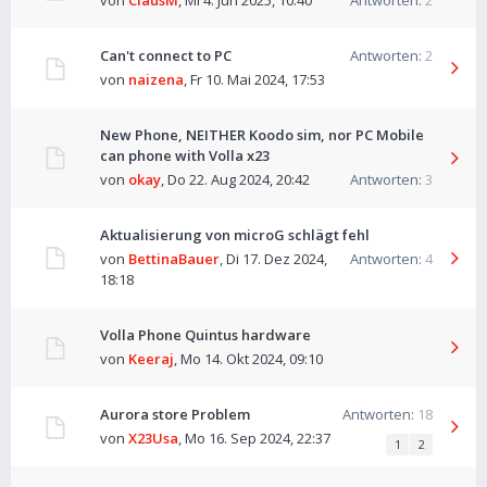
von
ClausM
,
Mi 4. Jun 2025, 10:40
Antworten:
2
Can't connect to PC
Antworten:
2
von
naizena
,
Fr 10. Mai 2024, 17:53
New Phone, NEITHER Koodo sim, nor PC Mobile
can phone with Volla x23
von
okay
,
Do 22. Aug 2024, 20:42
Antworten:
3
Aktualisierung von microG schlägt fehl
von
BettinaBauer
,
Di 17. Dez 2024,
Antworten:
4
18:18
Volla Phone Quintus hardware
von
Keeraj
,
Mo 14. Okt 2024, 09:10
Aurora store Problem
Antworten:
18
von
X23Usa
,
Mo 16. Sep 2024, 22:37
1
2