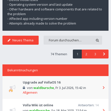
- Operating system version and last update
- Other hardware and software components that are related to
the problem
- Affected app including version number
- Attempts already made to solve the problem
Neues Thema
74 Themen
1
2
3
Bekanntmachungen
Upgrade auf VollaOS 16
von
waldbursche
,
Fr 3. Jul 2026, 15:42
in
Allgemein
Volla Wiki ist online
Antworten:
14
von
waldbursche
,
So 18. Mai 2025, 22:54
in