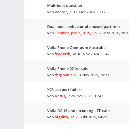
Multiboot question
von
Venter
,
Di 17. Mär 2026, 10:17
Dual boot : behavior of unused partition
von
Thomas_paris_2025
,
Do 12. Mär 2026, 20:3
Volla Phone Quintus in Australia
von
frederik
,
So 10. Nov 2024, 13:47
Volla Phone 22 for sale
von
tbspoon
,
So 30. Nov 2025, 18:33
X23 usb port failure
von
Antus
,
Fr 28. Nov 2025, 12:47
Volla OS 15 and incoming LTE calls
von
higuita
,
Do 23. Okt 2025, 04:22