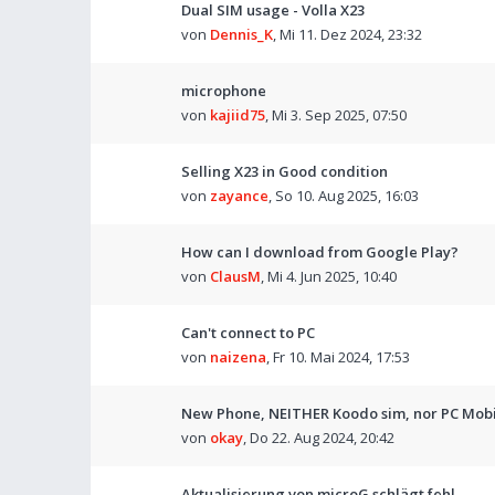
Dual SIM usage - Volla X23
von
Dennis_K
,
Mi 11. Dez 2024, 23:32
microphone
von
kajiid75
,
Mi 3. Sep 2025, 07:50
Selling X23 in Good condition
von
zayance
,
So 10. Aug 2025, 16:03
How can I download from Google Play?
von
ClausM
,
Mi 4. Jun 2025, 10:40
Can't connect to PC
von
naizena
,
Fr 10. Mai 2024, 17:53
New Phone, NEITHER Koodo sim, nor PC Mobil
von
okay
,
Do 22. Aug 2024, 20:42
Aktualisierung von microG schlägt fehl