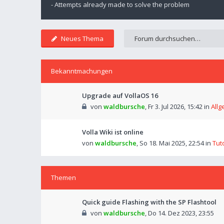
- Attempts already made to solve the problem
Neues Thema
Bekanntmachungen
Upgrade auf VollaOS 16
von
waldbursche
,
Fr 3. Jul 2026, 15:42
in
Allg
Volla Wiki ist online
von
waldbursche
,
So 18. Mai 2025, 22:54
in
Tut
Themen
Quick guide Flashing with the SP Flashtool
von
waldbursche
,
Do 14. Dez 2023, 23:55