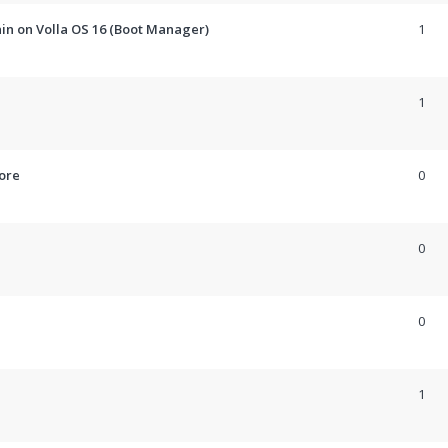
n on Volla OS 16 (Boot Manager)
1
1
ore
0
0
0
1