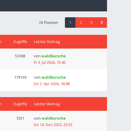
74 Themen
1
2
3
n
Zugriffe
Letzter Beitrag
53308
von
waldbursche
Fr 3. Jul 2026, 15:42
179139
von
waldbursche
Do 2. Apr 2026, 18:48
n
Zugriffe
Letzter Beitrag
7251
von
waldbursche
Do 14. Dez 2023, 23:55