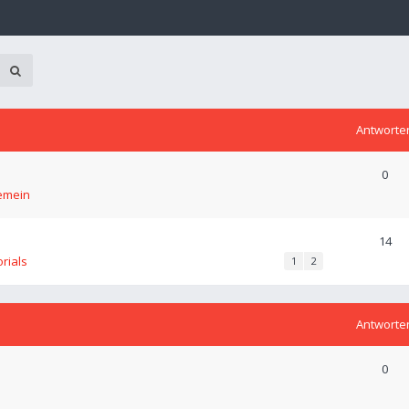
Antworte
0
emein
14
orials
1
2
Antworte
0