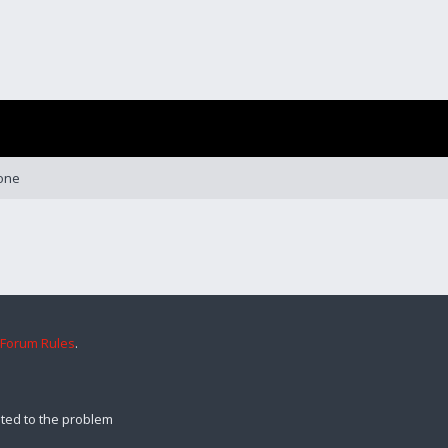
one
 Forum Rules
.
ted to the problem