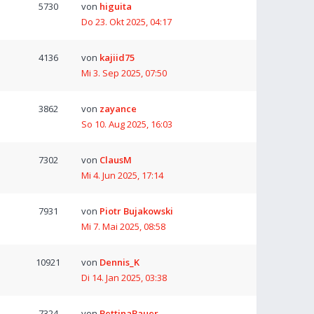
5730
von
higuita
Do 23. Okt 2025, 04:17
4136
von
kajiid75
Mi 3. Sep 2025, 07:50
3862
von
zayance
So 10. Aug 2025, 16:03
7302
von
ClausM
Mi 4. Jun 2025, 17:14
7931
von
Piotr Bujakowski
Mi 7. Mai 2025, 08:58
10921
von
Dennis_K
Di 14. Jan 2025, 03:38
7324
von
BettinaBauer