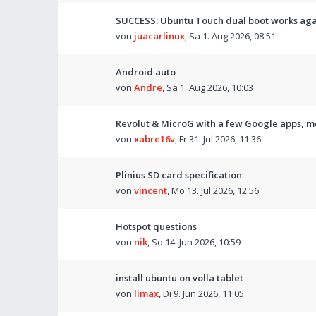
SUCCESS: Ubuntu Touch dual boot works agai
von
juacarlinux
,
Sa 1. Aug 2026, 08:51
Android auto
von
Andre
,
Sa 1. Aug 2026, 10:03
Revolut & MicroG with a few Google apps, m
von
xabre16v
,
Fr 31. Jul 2026, 11:36
Plinius SD card specification
von
vincent
,
Mo 13. Jul 2026, 12:56
Hotspot questions
von
nik
,
So 14. Jun 2026, 10:59
install ubuntu on volla tablet
von
limax
,
Di 9. Jun 2026, 11:05