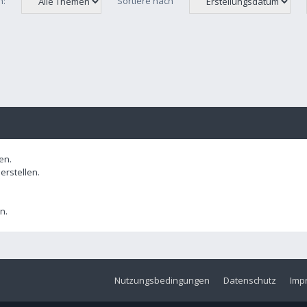
n:
Sortiere nach
en.
rstellen.
n.
Nutzungsbedingungen
Datenschutz
Imp