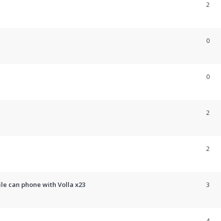
2
0
0
2
2
e can phone with Volla x23
3
4