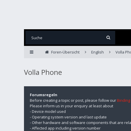
Foren-Übersicht
English
Volla Ph
Volla Phone
Forumsregeln
Before creating a topic or post, please follow our
Binding
Please inform us in your enquiry at least about
- Device model used
- Operating system version and last update
- Other hardware and software components that are rela
- Affected app including version number